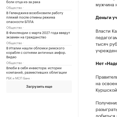
боли отца из-за рака
мужчина 
Общество
В Геленджике возобновили работу
пляжей после отмены режима
Деньги у
опасности БПЛА
Общество
Власти К
В Финляндии с марта 2027 года введут
педагогам
экзамен на гражданство
Общество
тысяч руб
В Италии нашли обломки римского
учреждени
корабля с сотнями античных амфор.
Видео
Общество
Нет «Над
Влюби в себя инвестора: истории
компаний, разместивших облигации
Правител
РБК и МСП Банк
на освоен
Загрузить еще
Куршской
Получения
разыграть
добиться