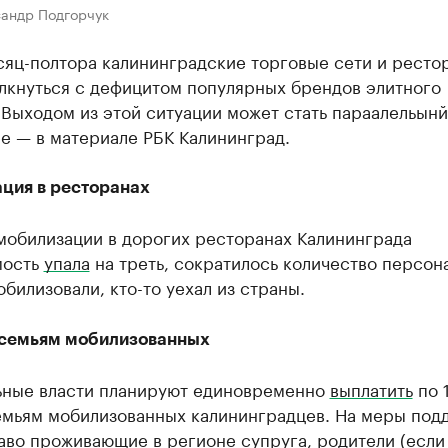
сандр Подгорчук
сяц-полтора калининградские торговые сети и ресто
олкнуться с дефицитом популярных брендов элитного
 Выходом из этой ситуации может стать параалельынй
е — в материале РБК Калининград.
ция в ресторанах
мобилизации в дорогих ресторанах Калининграда
мость
упала
на треть, сократилось количество персон
обилизовали, кто-то уехал из страны.
семьям мобилизованных
ьные власти планируют единовременно
выплатить
по 
емьям мобилизованных калининградцев. На меры под
аво проживающие в регионе супруга, родители (если