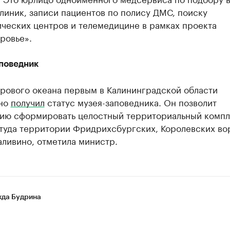
линик, записи пациентов по полису ДМС, поиску
ческих центров и телемедицине в рамках проекта
ровье».
поведник
рового океана первым в Калининградской области
но
получил
статус музея-заповедника. Он позволит
ию сформировать целостный территориальный компл
туда территории Фридрихсбургских, Королевских во
аливино, отметила министр.
да Будрина