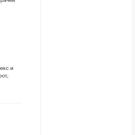
екс и
рот,