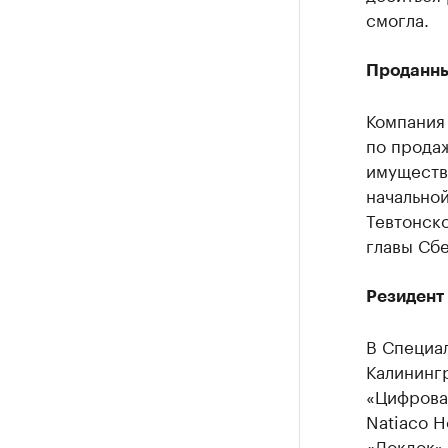
смогла.
Проданны
Компания
по прода
имуществ
начальной
Тевтонск
главы Сб
Резидент
В Специа
Калининг
«Цифровая
Natiaco H
«Докдок»