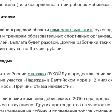
не женат) или совершеннолетний ребенок мобилизова
чителям
алининградской области
намерены выплатить
руковод
 и тренерам образовательных спортивных организац
лей. Выплата будет разовой. Другие работники таких
й получат по 6 тысяч рублей.
ежды»
ьство России
отказало
ЛУКОЙЛу в предоставлении ли
ие участка «Надежда» в Балтийском море в 12 милях 
 косы. Причины отказа неизвестны.
 лицензии компания добивалась с 2016 года, предла
 ее на аукционе. Других претендентов на участок не 
 разрешения на добычу и проведения торгов компани