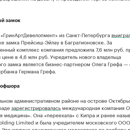
й замок
 «ГринАртДевелопмент» из Санкт-Петербурга
выигра
же замка Прейсиш-Эйлау в Багратионовске. За
енный комплекс компания предложила 7,6 млн руб. п
 цене в 4,6 млн руб. Учредитель нового владельца
ого замка является бизнес-партнером Олега Грефа —
ербанка Германа Грефа.
 офшора
льном административном районе на острове Октябрь
раде
зарегистрировалась
международная компания 
 медицина». Она «переехала» с Кипра и ранее назы
olding Limited и была учредителем московского ОО
. Это юрлицо одноименного медсервиса по подбору 