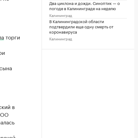
Два циклона и дожди. Синоптик — о
погоде в Калининграде на неделю
Калининград
В Калининградской области
подтвердили еще одну смерть от
коронавируса
ла
торги
Калининград
ри
 сына
ский в
ООО
валась
О
врачей