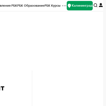
Калининград
вления РБК
РБК Образование
РБК Курсы
рейтинги
Франшизы
Газета
ок наличной валюты
ит