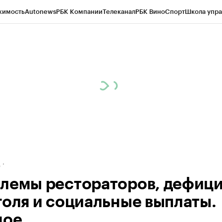
жимость
Autonews
РБК Компании
Телеканал
РБК Вино
Спорт
Школа упра
ипто
РБК Бизнес-среда
Дискуссионный клуб
Исследования
Кредитные 
рагентов
Политика
Экономика
Бизнес
Технологии и медиа
Финансы
Рын
д
лемы рестораторов, дефиц
голя и социальные выплаты.
ное