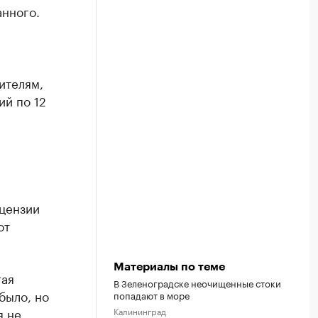
нного.
ителям,
ий по 12
цензии
от
Материалы по теме
гая
В Зеленоградске неочищенные стоки
было, но
попадают в море
я не
Калининград