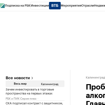
Подписка на РБК
Инвестиции
Мероприятия
Отрасли
Недви
РБК Life
Тренды
Визионеры
Национальные проекты
Город
Стиль
Кр
Спецпроекты СПб
Конференции СПб
Спецпроекты
Проверка конт
Калинингра
Все новости
Калининград
Весь мир
Проб
Зачем инвестировать в торговые
пространства на первых этажах
алко
РБК и ПИК Серия плюс
СКА подписал контракт с защитником,
Глав