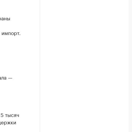
раны
 импорт.
ала —
15 тысяч
держки