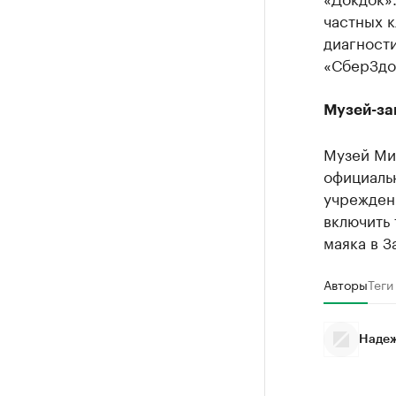
частных к
диагности
«СберЗдо
Музей-за
Музей Ми
официаль
учрежден
включить 
маяка в З
Авторы
Теги
Надеж