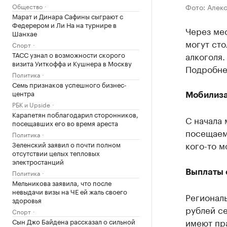
Общество
Фото: Алек
Марат и Динара Сафины сыграют с
Федерером и Ли На на турнире в
Через ме
Шанхае
могут ст
Спорт
ТАСС узнал о возможности скорого
алкоголя.
визита Уиткоффа и Кушнера в Москву
Подробне
Политика
Семь признаков успешного бизнес-
центра
Мобилиза
РБК и Upside
Карапетян поблагодарил сторонников,
С начала 
посещавших его во время ареста
посещае
Политика
кого-то м
Зеленский заявил о почти полном
отсутствии целых тепловых
электростанций
Политика
Выплаты 
Мельникова заявила, что после
невыдачи визы на ЧЕ ей жаль своего
Регионал
здоровья
рублей с
Спорт
имеют пр
Сын Джо Байдена рассказал о сильной