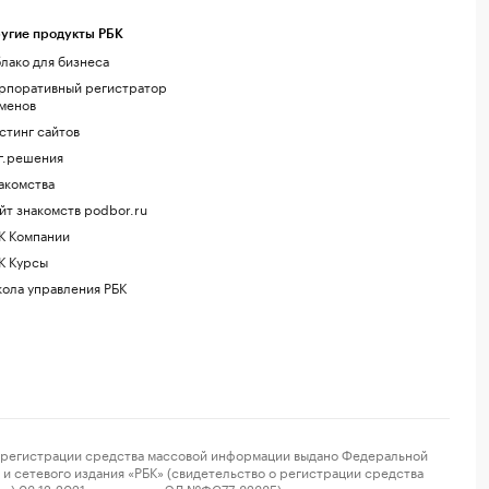
угие продукты РБК
лако для бизнеса
рпоративный регистратор
менов
стинг сайтов
г.решения
акомства
йт знакомств podbor.ru
К Компании
К Курсы
ола управления РБК
регистрации средства массовой информации выдано Федеральной
и сетевого издания «РБК» (свидетельство о регистрации средства
ор) 03.12.2021 за номером ЭЛ №ФС77-82385) сопровождаются