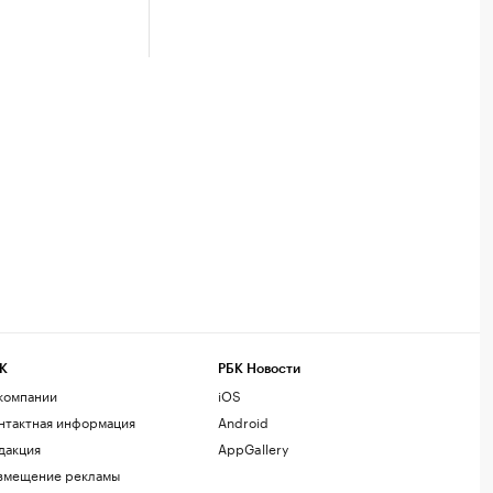
К
РБК Новости
компании
iOS
нтактная информация
Android
дакция
AppGallery
змещение рекламы