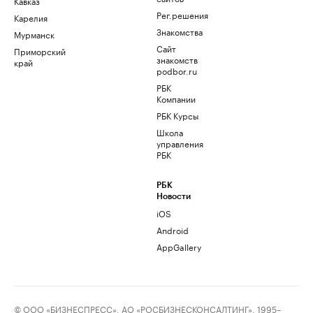
Кавказ
Рег.решения
Карелия
Знакомства
Мурманск
Сайт
Приморский
знакомств
край
podbor.ru
РБК
Компании
РБК Курсы
Школа
управления
РБК
РБК
Новости
iOS
Android
AppGallery
© ООО «БИЗНЕСПРЕСС», АО «РОСБИЗНЕСКОНСАЛТИНГ», 1995–