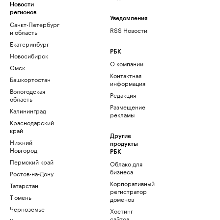
Новости
регионов
Уведомления
Санкт-Петербург
RSS Новости
и область
Екатеринбург
РБК
Новосибирск
О компании
Омск
Контактная
Башкортостан
информация
Вологодская
Редакция
область
Размещение
Калининград
рекламы
Краснодарский
край
Другие
Нижний
продукты
Новгород
РБК
Пермский край
Облако для
бизнеса
Ростов-на-Дону
Корпоративный
Татарстан
регистратор
Тюмень
доменов
Черноземье
Хостинг
сайтов