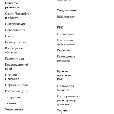
Новости
регионов
Уведомления
Санкт-Петербург
RSS Новости
и область
Екатеринбург
РБК
Новосибирск
О компании
Омск
Контактная
Башкортостан
информация
Вологодская
Редакция
область
Размещение
Калининград
рекламы
Краснодарский
край
Другие
Нижний
продукты
Новгород
РБК
Пермский край
Облако для
бизнеса
Ростов-на-Дону
Корпоративный
Татарстан
регистратор
Тюмень
доменов
Черноземье
Хостинг
сайтов