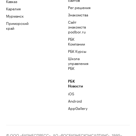
Кавказ
Рег.решения
Карелия
Знакомства
Мурманск
Сайт
Приморский
знакомств
край
podbor.ru
РБК
Компании
РБК Курсы
Школа
управления
РБК
РБК
Новости
iOS
Android
AppGallery
© ООО «БИЗНЕСПРЕСС», АО «РОСБИЗНЕСКОНСАЛТИНГ», 1995–