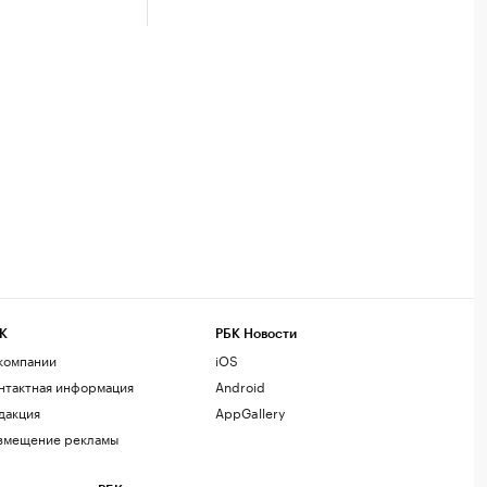
К
РБК Новости
компании
iOS
нтактная информация
Android
дакция
AppGallery
змещение рекламы