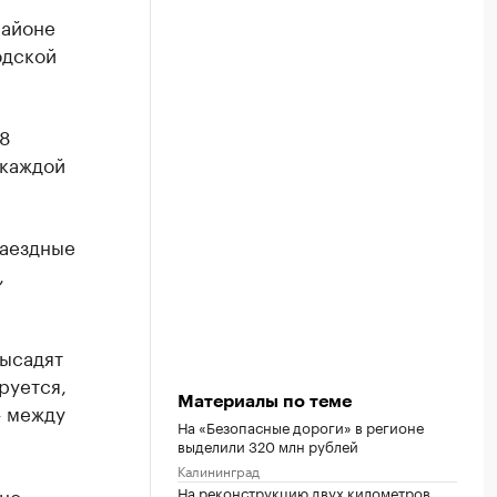
районе
одской
 8
 каждой
заездные
,
высадят
руется,
Материалы по теме
— между
На «Безопасные дороги» в регионе
выделили 320 млн рублей
Калининград
но-
На реконструкцию двух километров