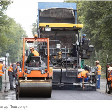
сандр Подгорчук