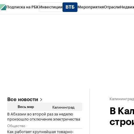
Подписка на РБК
Инвестиции
Мероприятия
Отрасли
Недви
РБК Life
Тренды
Визионеры
Национальные проекты
Город
Стиль
Кр
Спецпроекты СПб
Конференции СПб
Спецпроекты
Проверка конт
Калинингра
Все новости
Калининград
Весь мир
В Ка
В Абхазии во второй раз за неделю
произошло отключение электричества
стро
Общество
Как работает крупнейшая товарно-