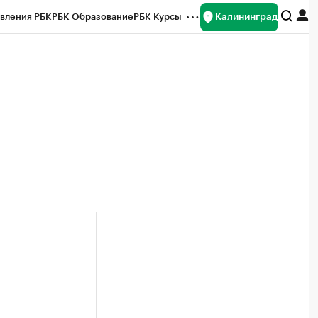
Калининград
вления РБК
РБК Образование
РБК Курсы
рейтинги
Франшизы
Газета
ок наличной валюты