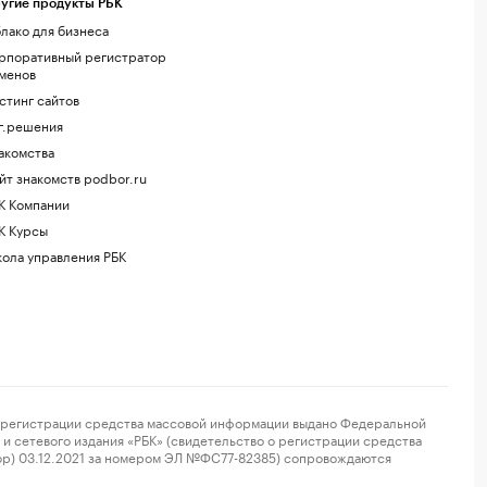
угие продукты РБК
лако для бизнеса
рпоративный регистратор
менов
стинг сайтов
г.решения
акомства
йт знакомств podbor.ru
К Компании
К Курсы
ола управления РБК
регистрации средства массовой информации выдано Федеральной
и сетевого издания «РБК» (свидетельство о регистрации средства
ор) 03.12.2021 за номером ЭЛ №ФС77-82385) сопровождаются