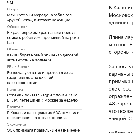
ЧМ
В Калинин
Спорт
Московск
Мяч, которым Марадона забил гол
«рукой Бога», выставят на аукцион
админист
Общество
В Красноярском крае начали поиски
Длина дву
семьи с ребенком, пропавшей на реке
Кан
метров. В
Общество
стороны и
Каким будет новый эпицентр деловой
активности на Ходынке
За шесть
РБК и Stone
Венесуэлу охватили протесты из-за
карманы 
ежедневных отключений
примыкани
электроэнергии
электрос
Политика
Собянин показал кадры с почти 2 тыс.
огражден
БПЛА, летевшими к Москве за неделю
43 европе
Политика
что позже
В Хакасии на отдельных АЗС отменили
улицей Юр
ограничения на отпуск топлива
Экономика
ЭСК признала правильным назначение
Работами