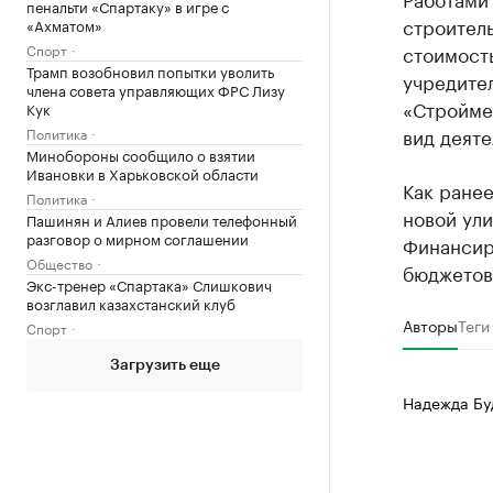
пенальти «Спартаку» в игре с
строитель
«Ахматом»
Спорт
стоимость
Трамп возобновил попытки уволить
учредите
члена совета управляющих ФРС Лизу
«Стройме
Кук
вид деяте
Политика
Минобороны сообщило о взятии
Ивановки в Харьковской области
Как ранее
Политика
новой ул
Пашинян и Алиев провели телефонный
разговор о мирном соглашении
Финансиро
Общество
бюджетов
Экс-тренер «Спартака» Слишкович
возглавил казахстанский клуб
Авторы
Теги
Спорт
Загрузить еще
Надежда Бу