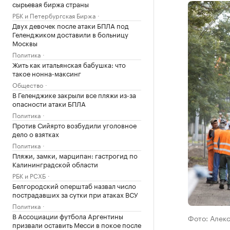
сырьевая биржа страны
РБК и Петербургская Биржа
Двух девочек после атаки БПЛА под
Геленджиком доставили в больницу
Москвы
Политика
Жить как итальянская бабушка: что
такое нонна-максинг
Общество
В Геленджике закрыли все пляжи из-за
опасности атаки БПЛА
Политика
Против Сийярто возбудили уголовное
дело о взятках
Политика
Пляжи, замки, марципан: гастрогид по
Калининградской области
РБК и РСХБ
Белгородский оперштаб назвал число
пострадавших за сутки при атаках ВСУ
Политика
В Ассоциации футбола Аргентины
Фото: Алек
призвали оставить Месси в покое после