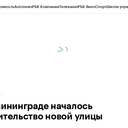
жимость
Autonews
РБК Компании
Телеканал
РБК Вино
Спорт
Школа упра
ипто
РБК Бизнес-среда
Дискуссионный клуб
Исследования
Кредитные 
рагентов
Политика
Экономика
Бизнес
Технологии и медиа
Финансы
Рын
д
лининграде началось
ительство новой улицы