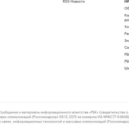
RSS Новости
Др
Об
Ко
до
Хо
Ре
Зн
Са
РБ
РБ
Шк
ения и материалы информационного агентства «РБК» (свидетельство о 
овых коммуникаций (Роскомнадзор) 09.12.2015 за номером ИА №ФС77-63848) 
 связи, информационных технологий и массовых коммуникаций (Роскомнадз