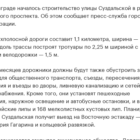
граде началось строительство улицы Суздальской в 
ого проспекта. Об этом сообщает пресс-служба гор
рации.
хполосной дороги составит 1,1 километра, ширина —
доль трассы построят тротуары по 2,25 м шириной с
 велодорожки — 1,5 м.
 месяцев дорожники должны будут также обустроить 
для общественного транспорта, съезды, пересечения
я и въезды во дворы, ливневую канализацию и сетей
набжения. Кроме того, они установят пешеходные
ия, наружное освещение и автобусные остановки, и 
йские липы и 168 мелколистных кустовых лип. Плани
 Суздальская получит выезд на Восточную эстакаду 
ия Гагарина и кольцевой развязкой.
 занимается закрытое акционерное общество «Дорож