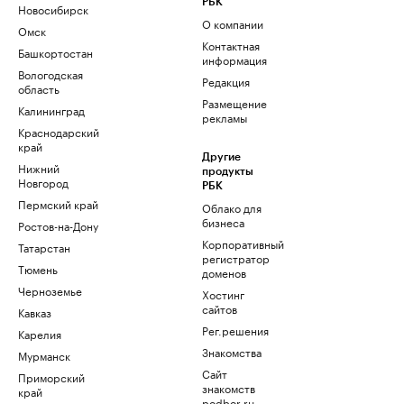
РБК
Новосибирск
О компании
Омск
Контактная
Башкортостан
информация
Вологодская
Редакция
область
Размещение
Калининград
рекламы
Краснодарский
край
Другие
Нижний
продукты
Новгород
РБК
Пермский край
Облако для
бизнеса
Ростов-на-Дону
Корпоративный
Татарстан
регистратор
Тюмень
доменов
Черноземье
Хостинг
сайтов
Кавказ
Рег.решения
Карелия
Знакомства
Мурманск
Сайт
Приморский
знакомств
край
podbor.ru