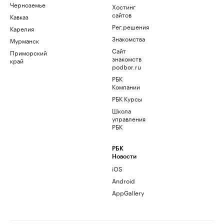
Черноземье
Хостинг
сайтов
Кавказ
Рег.решения
Карелия
Знакомства
Мурманск
Сайт
Приморский
знакомств
край
podbor.ru
РБК
Компании
РБК Курсы
Школа
управления
РБК
РБК
Новости
iOS
Android
AppGallery