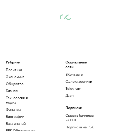
Рубрики
Социальные
сети
Политика
ВКонтакте
Экономика
Одноклассники
Общество
Telegram
Бизнес
Дзен
Технологии и
медиа
Финансы
Подписки
Скрыть баннеры
Биографии
на РБК
База знаний
Подписка на РБК
РБК Образование