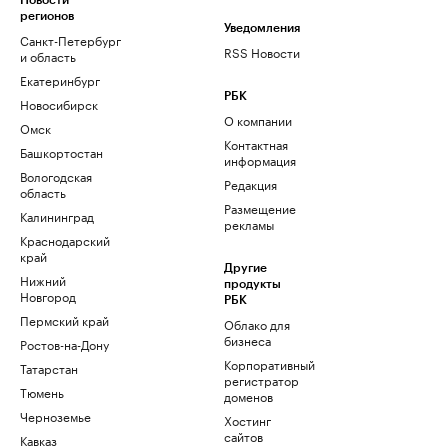
Новости
регионов
Уведомления
Санкт-Петербург
RSS Новости
и область
Екатеринбург
РБК
Новосибирск
О компании
Омск
Контактная
Башкортостан
информация
Вологодская
Редакция
область
Размещение
Калининград
рекламы
Краснодарский
край
Другие
Нижний
продукты
Новгород
РБК
Пермский край
Облако для
бизнеса
Ростов-на-Дону
Корпоративный
Татарстан
регистратор
Тюмень
доменов
Черноземье
Хостинг
сайтов
Кавказ