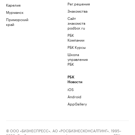
Рег.решения
Карелия
Знакомства
Мурманск
Сайт
Приморский
знакомств
край
podbor.ru
РБК
Компании
РБК Курсы
Школа
управления
РБК
РБК
Новости
iOS
Android
AppGallery
© ООО «БИЗНЕСПРЕСС», АО «РОСБИЗНЕСКОНСАЛТИНГ», 1995–