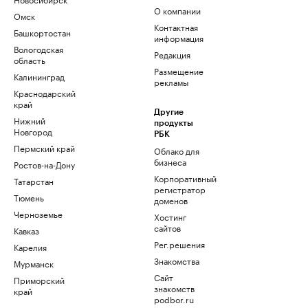
О компании
Омск
Контактная
Башкортостан
информация
Вологодская
Редакция
область
Размещение
Калининград
рекламы
Краснодарский
край
Другие
Нижний
продукты
Новгород
РБК
Пермский край
Облако для
бизнеса
Ростов-на-Дону
Корпоративный
Татарстан
регистратор
Тюмень
доменов
Черноземье
Хостинг
сайтов
Кавказ
Рег.решения
Карелия
Знакомства
Мурманск
Сайт
Приморский
знакомств
край
podbor.ru