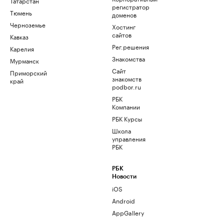
Татарстан
регистратор
Тюмень
доменов
Черноземье
Хостинг
сайтов
Кавказ
Рег.решения
Карелия
Знакомства
Мурманск
Сайт
Приморский
знакомств
край
podbor.ru
РБК
Компании
РБК Курсы
Школа
управления
РБК
РБК
Новости
iOS
Android
AppGallery