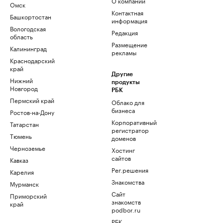
О компании
Омск
Контактная
Башкортостан
информация
Вологодская
Редакция
область
Размещение
Калининград
рекламы
Краснодарский
край
Другие
Нижний
продукты
Новгород
РБК
Пермский край
Облако для
бизнеса
Ростов-на-Дону
Корпоративный
Татарстан
регистратор
Тюмень
доменов
Черноземье
Хостинг
сайтов
Кавказ
Рег.решения
Карелия
Знакомства
Мурманск
Сайт
Приморский
знакомств
край
podbor.ru
РБК