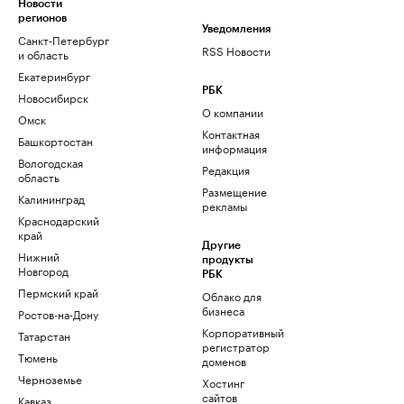
Новости
регионов
Уведомления
Санкт-Петербург
RSS Новости
и область
Екатеринбург
РБК
Новосибирск
О компании
Омск
Контактная
Башкортостан
информация
Вологодская
Редакция
область
Размещение
Калининград
рекламы
Краснодарский
край
Другие
Нижний
продукты
Новгород
РБК
Пермский край
Облако для
бизнеса
Ростов-на-Дону
Корпоративный
Татарстан
регистратор
Тюмень
доменов
Черноземье
Хостинг
сайтов
Кавказ