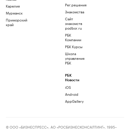
Рег.решения
Карелия
Знакомства
Мурманск
Сайт
Приморский
знакомств
край
podbor.ru
РБК
Компании
РБК Курсы
Школа
управления
РБК
РБК
Новости
iOS
Android
AppGallery
© ООО «БИЗНЕСПРЕСС», АО «РОСБИЗНЕСКОНСАЛТИНГ», 1995–