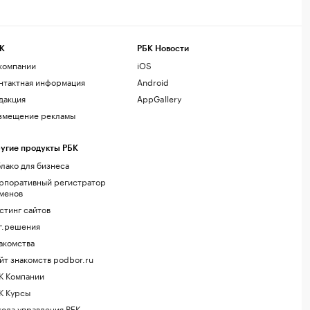
К
РБК Новости
компании
iOS
нтактная информация
Android
дакция
AppGallery
змещение рекламы
угие продукты РБК
лако для бизнеса
рпоративный регистратор
менов
стинг сайтов
г.решения
акомства
йт знакомств podbor.ru
К Компании
К Курсы
ола управления РБК