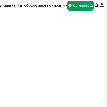
Калининград
вления РБК
РБК Образование
РБК Курсы
рейтинги
Франшизы
Газета
ок наличной валюты