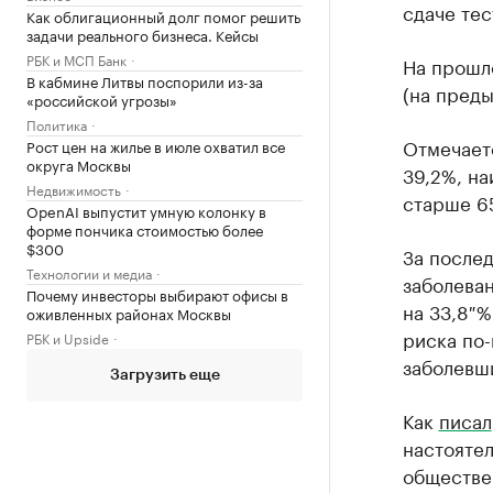
сдаче тес
Как облигационный долг помог решить
задачи реального бизнеса. Кейсы
РБК и МСП Банк
На прошл
В кабмине Литвы поспорили из-за
(на преды
«российской угрозы»
Политика
Отмечаетс
Рост цен на жилье в июле охватил все
округа Москвы
39,2%, на
Недвижимость
старше 65
OpenAI выпустит умную колонку в
форме пончика стоимостью более
$300
За после
Технологии и медиа
заболева
Почему инвесторы выбирают офисы в
на 33,8 %
оживленных районах Москвы
риска по-
РБК и Upside
заболевш
Загрузить еще
Как
писал
настояте
обществе