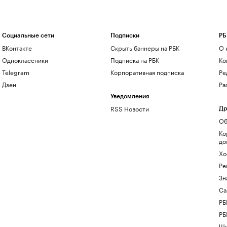
Социальные сети
Подписки
РБ
ВКонтакте
Скрыть баннеры на РБК
О 
Одноклассники
Подписка на РБК
Ко
Telegram
Корпоративная подписка
Ре
Дзен
Ра
Уведомления
RSS Новости
Др
Об
Ко
до
Хо
Ре
Зн
Са
РБ
РБ
Шк