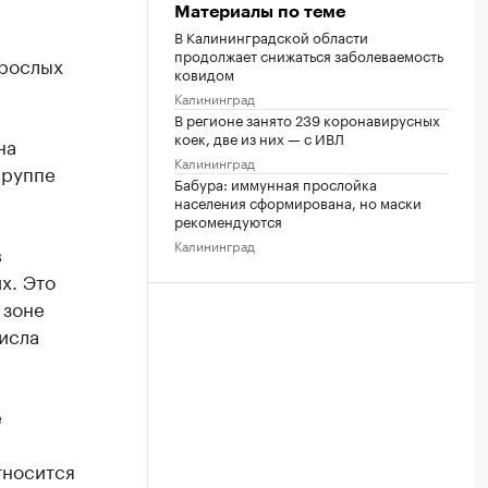
Материалы по теме
В Калининградской области
продолжает снижаться заболеваемость
зрослых
ковидом
Калининград
В регионе занято 239 коронавирусных
коек, две из них — с ИВЛ
на
Калининград
группе
Бабура: иммунная прослойка
населения сформирована, но маски
рекомендуются
Калининград
в
х. Это
 зоне
числа
е
тносится