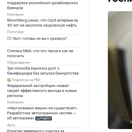
поддержки российских дизайнерских
брендов
Компании
Bloomberg узнал, что США впервые за
40 лет не закупили саудовскую нефть
Политика
✍🏻 Тест: готовы ли вы к кризису?
Степень MBA: что это такое и как ее
получить
Образование
Три способа взыскать долг с
бенефициара без запуска банкротства
Подписка на РБК
Федеральный застройщик назвал
секрет эффективного выхода в новые
регионы
Компании
«Неугоняемых машин не существует».
Разработчик автоохранных систем —
об автокражах
РАДИО
Авто
Изъятие земельного участка за