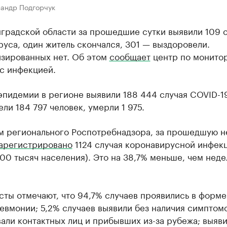
сандр Подгорчук
нградской области за прошедшие сутки выявили 109 
уса, один житель скончался, 301 — выздоровели.
изированных нет. Об этом
сообщает
центр по монито
с инфекцией.
эпидемии в регионе выявили 188 444 случая COVID-19
ли 184 797 человек, умерли 1 975.
м регионального Роспотребнадзора, за прошедшую н
арегистрировано
1124 случая коронавирусной инфек
 100 тысяч населения). Это на 38,7% меньше, чем нед
ты отмечают, что 94,7% случаев проявились в форме
евмонии; 5,2% случаев выявили без наличия симптом
али контактных лиц и прибывших из-за рубежа; выяв