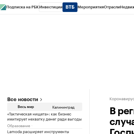
Подписка на РБК
Инвестиции
Мероприятия
Отрасли
Недви
РБК Life
Тренды
Визионеры
Национальные проекты
Город
Стиль
Кр
Спецпроекты СПб
Конференции СПб
Спецпроекты
Проверка конт
Коронавирус
Все новости
Калининград
Весь мир
В ре
«Тактическая нищета»: как бизнес
имитирует нехватку денег ради выгоды
случ
Образование
Lamoda расширяет инструменты
Госп