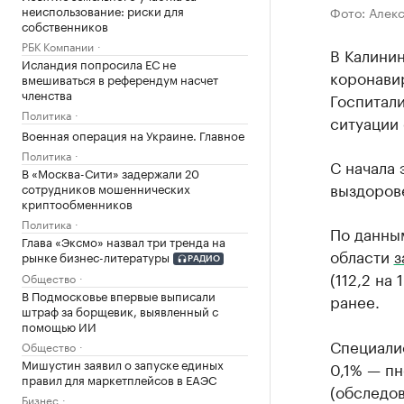
неиспользование: риски для
Фото: Алек
собственников
РБК Компании
В Калини
Исландия попросила ЕС не
коронавир
вмешиваться в референдум насчет
членства
Госпитал
Политика
ситуации 
Военная операция на Украине. Главное
Политика
С начала 
В «Москва-Сити» задержали 20
выздорове
сотрудников мошеннических
криптообменников
Политика
По данны
Глава «Эксмо» назвал три тренда на
области
з
рынке бизнес-литературы
РАДИО
(112,2 на
Общество
В Подмосковье впервые выписали
ранее.
штраф за борщевик, выявленный с
помощью ИИ
Специалис
Общество
Мишустин заявил о запуске единых
0,1% — пн
правил для маркетплейсов в ЕАЭС
(обследов
Бизнес