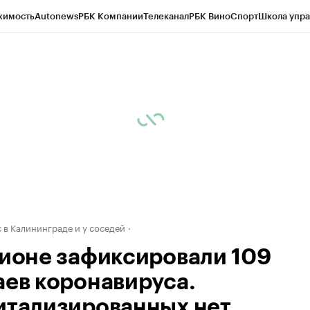
жимость
Autonews
РБК Компании
Телеканал
РБК Вино
Спорт
Школа упра
ипто
РБК Бизнес-среда
Дискуссионный клуб
Исследования
Кредитные 
рагентов
Политика
Экономика
Бизнес
Технологии и медиа
Финансы
Рын
 в Калининграде и у соседей
гионе зафиксировали 109
аев коронавируса.
итализированных нет