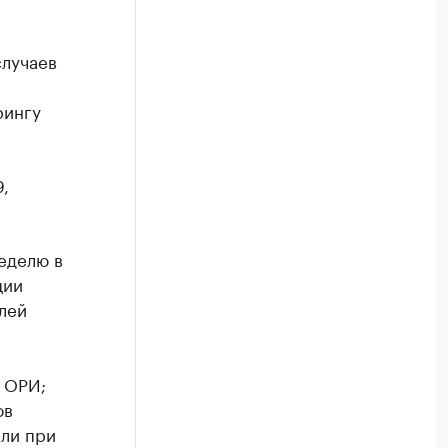
случаев
рингу
,
еделю в
ции
елей
 ОРИ;
ов
или при