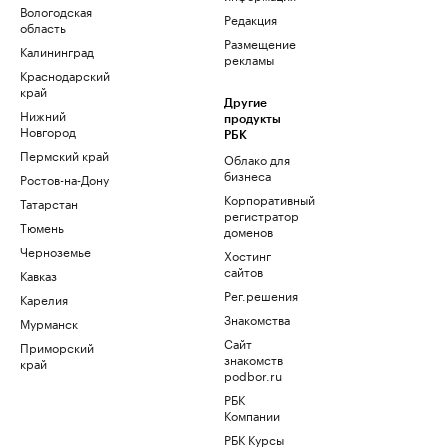
Вологодская
Редакция
область
Размещение
Калининград
рекламы
Краснодарский
край
Другие
Нижний
продукты
Новгород
РБК
Пермский край
Облако для
бизнеса
Ростов-на-Дону
Корпоративный
Татарстан
регистратор
Тюмень
доменов
Черноземье
Хостинг
сайтов
Кавказ
Рег.решения
Карелия
Знакомства
Мурманск
Сайт
Приморский
знакомств
край
podbor.ru
РБК
Компании
РБК Курсы