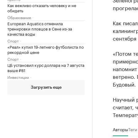
Как вежливо отказать человеку и не
прогрелас
обидеть
Образование
Как писал
European Aquatics отменила
тренировки пловцов в Сене из-за
калинингр
качества воды
сентября 
Спорт
«Реал» купил 19-летнего футболиста по
рекордной цене
«Потом те
Спорт
примерно 
ЦБ установил курс доллара на 7 августа
напомнит 
выше ₽81
ветрено. 
Инвестиции
Будовый.
Загрузить еще
Научный 
считает, 
Температу
Авторы
Теги