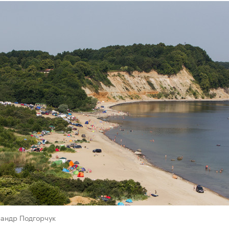
сандр Подгорчук