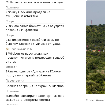
США беспилотников и комплектующих
Политика
Клюшку Овечкина продали на
аукционе за ₽940 тыс.
Спорт
УЕФА сохранил бойкот ЧМ из-за утраты
доверия к Инфантино
Спорт
В каких регионах ослабили меры по
бензину. Карта и актуальная ситуация
Подписка на РБК
В Wildberries рассказали, как
предпринимателям подтвердить ущерб
от атак
Бизнес
В бизнес-центре «Адмирал» в Южном
порту залит первый куб бетона
Пресс-релиз
Военная операция на Украине. Главное
Политика
«Билайн» расширил транспортную сеть
между дата-центрами Москвы
Фото: Алек
Отрасли