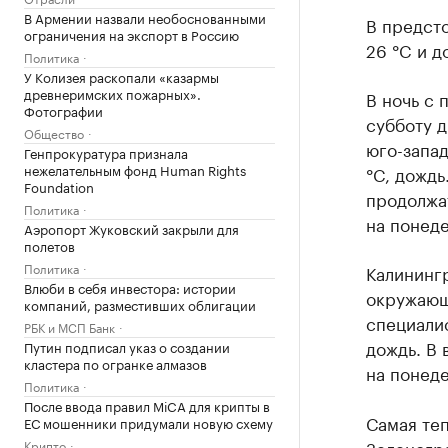
В Армении назвали необоснованными
В предст
ограничения на экспорт в Россию
26 °C и 
Политика
У Колизея раскопали «казармы
древнеримских пожарных».
В ночь с 
Фотографии
субботу д
Общество
юго-запад
Генпрокуратура признала
нежелательным фонд Human Rights
°C, дождь
Foundation
продолжат
Политика
на понеде
Аэропорт Жуковский закрыли для
полетов
Политика
Калининг
Влюби в себя инвестора: истории
окружающ
компаний, разместивших облигации
специалис
РБК и МСП Банк
дождь. В 
Путин подписал указ о создании
кластера по огранке алмазов
на понеде
Политика
После ввода правил MiCA для крипты в
Самая теп
ЕС мошенники придумали новую схему
Зеленогра
Крипто