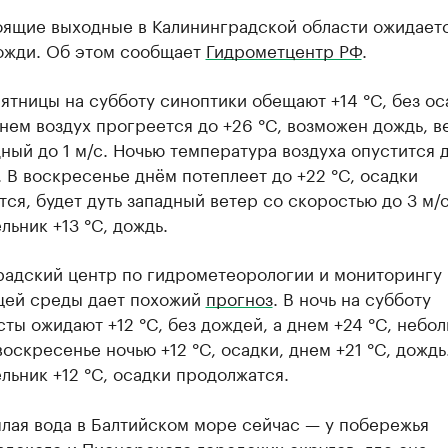
оящие выходные в Калининградской области ожидаетс
дожди. Об этом сообщает
Гидрометцентр РФ
.
пятницы на субботу синоптики обещают +14 °C, без ос
нем воздух прогреется до +26 °C, возможен дождь, в
ный до 1 м/с. Ночью температура воздуха опустится д
. В воскресенье днём потеплеет до +22 °C, осадки
ся, будет дуть западный ветер со скоростью до 3 м/с
льник +13 °C, дождь.
радский центр по гидрометеорологии и мониторингу
ей среды дает похожий
прогноз
. В ночь на субботу
ты ожидают +12 °C, без дождей, а днем +24 °C, небо
воскресенье ночью +12 °C, осадки, днем +21 °C, дождь
льник +12 °C, осадки продолжатся.
лая вода в Балтийском море сейчас — у побережья
дского и Пионерского городских округов, где она