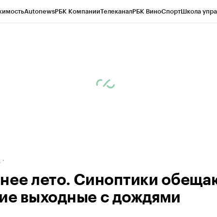
жимость
Autonews
РБК Компании
Телеканал
РБК Вино
Спорт
Школа упра
ипто
РБК Бизнес-среда
Дискуссионный клуб
Исследования
Кредитные 
рагентов
Политика
Экономика
Бизнес
Технологии и медиа
Финансы
Рын
д
нее лето. Синоптики обеща
ие выходные с дождями