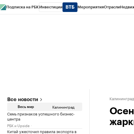
Подписка на РБК
Инвестиции
Мероприятия
Отрасли
Недви
РБК Life
Тренды
Визионеры
Национальные проекты
Город
Стиль
Кр
Спецпроекты СПб
Конференции СПб
Спецпроекты
Проверка конт
Калинингра
Все новости
Калининград
Весь мир
Осен
Семь признаков успешного бизнес-
центра
жарк
РБК и Upside
Китай ужесточил правила экспорта в