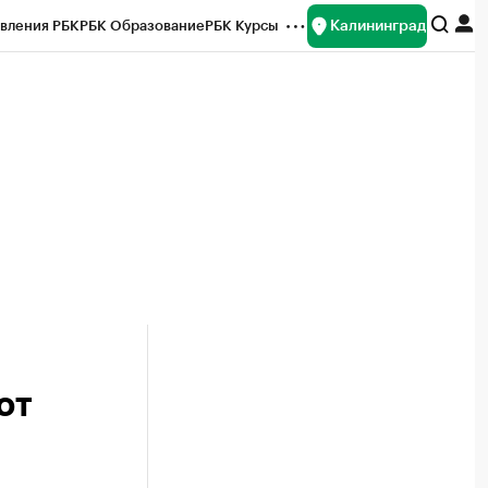
Калининград
вления РБК
РБК Образование
РБК Курсы
рейтинги
Франшизы
Газета
ок наличной валюты
ют