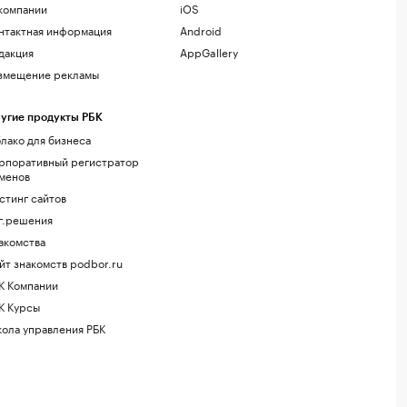
компании
iOS
нтактная информация
Android
дакция
AppGallery
змещение рекламы
угие продукты РБК
лако для бизнеса
рпоративный регистратор
менов
стинг сайтов
г.решения
акомства
йт знакомств podbor.ru
К Компании
К Курсы
ола управления РБК