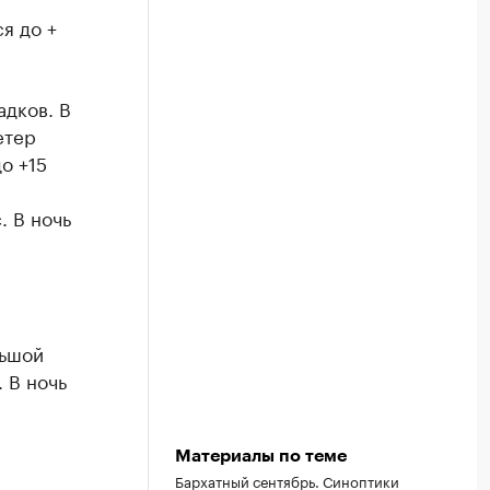
я до +
адков. В
етер
о +15
. В ночь
льшой
. В ночь
Материалы по теме
Бархатный сентябрь. Синоптики