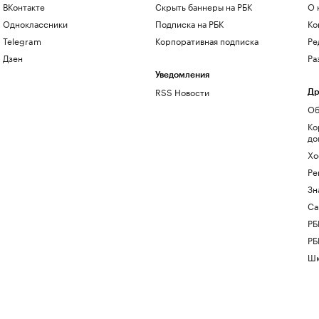
ВКонтакте
Скрыть баннеры на РБК
О 
Одноклассники
Подписка на РБК
Ко
Telegram
Корпоративная подписка
Ре
Дзен
Ра
Уведомления
RSS Новости
Др
Об
Ко
до
Хо
Ре
Зн
Са
РБ
РБ
Шк