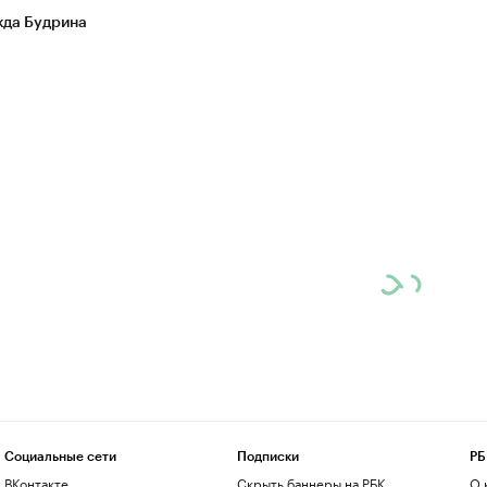
да Будрина
Социальные сети
Подписки
РБ
ВКонтакте
Скрыть баннеры на РБК
О 