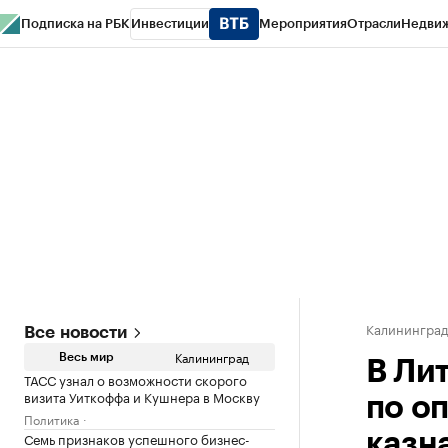
Подписка на РБК
Инвестиции
Мероприятия
Отрасли
Недви
РБК Life
Тренды
Визионеры
Национальные проекты
Город
Стиль
Кр
Спецпроекты СПб
Конференции СПб
Спецпроекты
Проверка конт
Калинингра
Все новости
Калининград
Весь мир
В Ли
ТАСС узнал о возможности скорого
визита Уиткоффа и Кушнера в Москву
по о
Политика
Семь признаков успешного бизнес-
казн