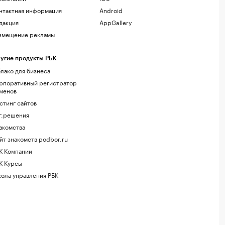
нтактная информация
Android
дакция
AppGallery
змещение рекламы
угие продукты РБК
лако для бизнеса
рпоративный регистратор
менов
стинг сайтов
г.решения
акомства
йт знакомств podbor.ru
К Компании
К Курсы
ола управления РБК