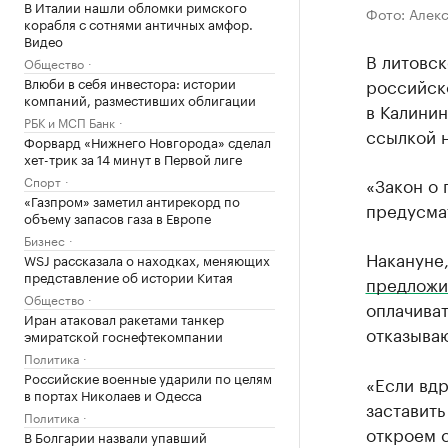
В Италии нашли обломки римского
Фото: Алек
корабля с сотнями античных амфор.
Видео
В литовск
Общество
Влюби в себя инвестора: истории
российско
компаний, разместивших облигации
в Калинин
РБК и МСП Банк
ссылкой н
Форвард «Нижнего Новгорода» сделал
хет-трик за 14 минут в Первой лиге
Спорт
«Закон о 
«Газпром» заметил антирекорд по
предусма
объему запасов газа в Европе
Бизнес
Накануне,
WSJ рассказала о находках, меняющих
представление об истории Китая
предложи
Общество
оплачиват
Иран атаковал ракетами танкер
отказыва
эмиратской госнефтекомпании
Политика
Российские военные ударили по целям
«Если вдр
в портах Николаев и Одесса
заставить
Политика
откроем с
В Болгарии назвали упавший