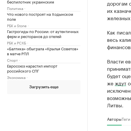
беспилотник украинским
дорогам о
Политика
их казнач
Что нового построят на Ходынском
железных 
поле
РБК и Stone
Гастрогиды по России: от аутентичных
Как писа
ферм и ресторанов до отелей
весь кали
РБК и РСХБ
финансов
«Балтика» обыграла «Крылья Советов»
в матче РПЛ
Спорт
Власти е
Евросоюз нарастил импорт
принимать
российского СПГ
будет оце
Экономика
же
ждут
о
Загрузить еще
исключени
возможны 
Литвы.
Авторы
Теги