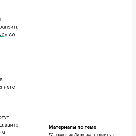
ы
ранзита
кс
» со
в
з него
огут
 Давайте
Материалы по теме
ым
ЕС разрешил Литве ж/д транзит угля в