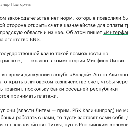
сандр Подгорчук
ом законодательстве нет норм, которые позволили б
й стороне открыть счет в казначействе для оплаты т
градскую область и из нее. Об этом пишет
«Интерфа
а агентство BNS.
государственной казне такой возможности не
тривает», — сказано в комментарии Минфина Литвы.
 во время дискуссии в клубе «Валдай» Антон Алихано
л
открыть в литовском казначействе счет, чтобы чере
ь транзит, поскольку банки соседней республики
ются принимать платежи.
уг они (власти Литвы — прим. РБК Калининград) не м
 банки работать с нами, то пусть заставят сами себя.
чет в казначействе Литвы, пусть Российским железн