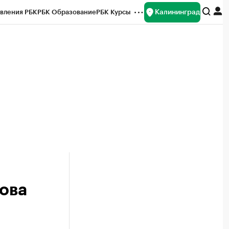
Калининград
вления РБК
РБК Образование
РБК Курсы
рейтинги
Франшизы
Газета
ок наличной валюты
нова