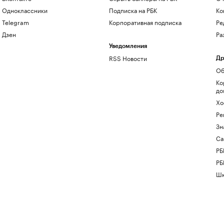
Одноклассники
Подписка на РБК
Ко
Telegram
Корпоративная подписка
Ре
Дзен
Ра
Уведомления
RSS Новости
Др
Об
Ко
до
Хо
Ре
Зн
Са
РБ
РБ
Шк