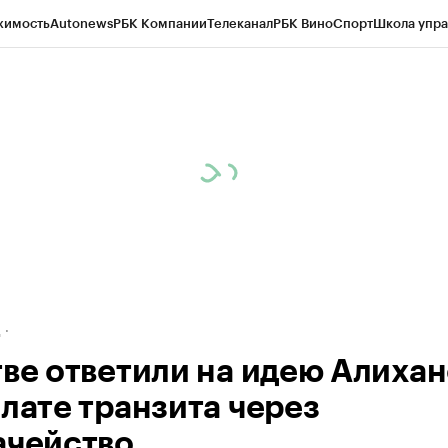
жимость
Autonews
РБК Компании
Телеканал
РБК Вино
Спорт
Школа упра
ипто
РБК Бизнес-среда
Дискуссионный клуб
Исследования
Кредитные 
рагентов
Политика
Экономика
Бизнес
Технологии и медиа
Финансы
Рын
д
тве ответили на идею Алиха
плате транзита через
ачейство