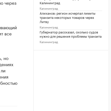
но через
Калининград
Калининград
Алиханов: регион исчерпал лимиты
транзита некоторых товаров через
Литву
живающий
Калининград
Губернатор рассказал, сколько судов
ит все
нужно для решения проблемы транзита
Калининград
, но
дениях
 ли
ения
ебностью