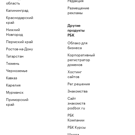
Редакция
область
Размещение
Калининград
рекламы
Краснодарский
край
Другие
Нижний
продукты
Новгород
РБК
Пермский край
Облако для
бизнеса
Ростов-на-Дону
Корпоративный
Татарстан
регистратор
Тюмень
доменов
Черноземье
Хостинг
сайтов
Кавказ
Рег.решения
Карелия
Знакомства
Мурманск
Сайт
Приморский
знакомств
край
podbor.ru
РБК
Компании
РБК Курсы
Школа