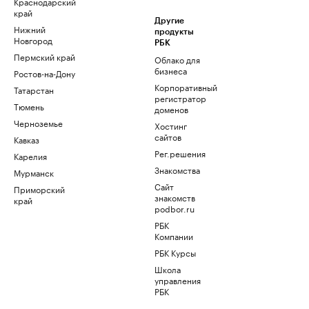
Краснодарский
край
Другие
Нижний
продукты
Новгород
РБК
Пермский край
Облако для
бизнеса
Ростов-на-Дону
Корпоративный
Татарстан
регистратор
Тюмень
доменов
Черноземье
Хостинг
сайтов
Кавказ
Рег.решения
Карелия
Знакомства
Мурманск
Сайт
Приморский
знакомств
край
podbor.ru
РБК
Компании
РБК Курсы
Школа
управления
РБК