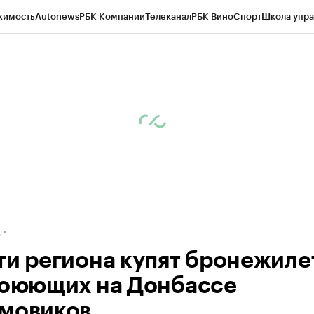
жимость
Autonews
РБК Компании
Телеканал
РБК Вино
Спорт
Школа упра
ипто
РБК Бизнес-среда
Дискуссионный клуб
Исследования
Кредитные 
рагентов
Политика
Экономика
Бизнес
Технологии и медиа
Финансы
Рын
д
ти региона купят бронежиле
воюющих на Донбассе
мовиков