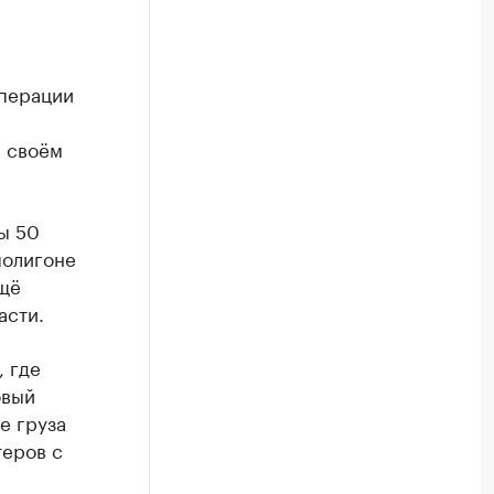
операции
в своём
ы 50
полигоне
ещё
асти.
, где
овый
е груза
теров с