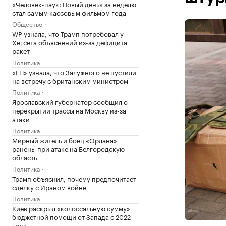
«Человек-паук: Новый день» за неделю
стал самым кассовым фильмом года
Общество
WP узнала, что Трамп потребовал у
Хегсета объяснений из-за дефицита
ракет
Политика
«ЕП» узнала, что Залужного не пустили
на встречу с британским министром
Политика
Ярославский губернатор сообщил о
перекрытии трассы на Москву из-за
атаки
Политика
Мирный житель и боец «Орлана»
ранены при атаке на Белгородскую
область
Политика
Трамп объяснил, почему предпочитает
сделку с Ираном войне
Политика
Киев раскрыл «колоссальную сумму»
бюджетной помощи от Запада с 2022
года