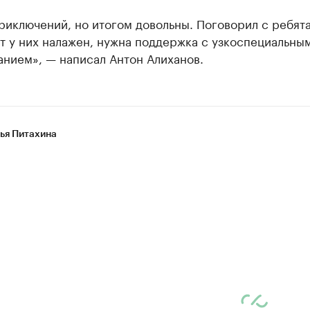
риключений, но итогом довольны. Поговорил с ребят
т у них налажен, нужна поддержка с узкоспециальны
анием», — написал Антон Алиханов.
ья Питахина