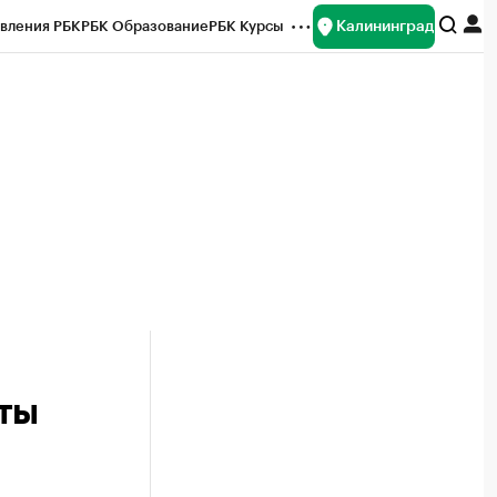
Калининград
вления РБК
РБК Образование
РБК Курсы
рейтинги
Франшизы
Газета
ок наличной валюты
ты