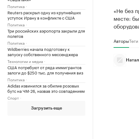
Политика
«Не без п
Reuters раскрыл одну из крупнейших
месте: бы
уступок Ирану в конфликте с США
Политика
оборудов
Три российских аэропорта закрыли для
полетов
Авторы
Теги
Политика
Wildberries начала подготовку к
запуску собственного мессенджера
Технологии и медиа
Натал
США потребуют от ряда иммигрантов
залоги до $250 тыс. для получения виз
Политика
Adidas извинился за обилие розовых
бутс на ЧМ-26, назвав это совпадением
Спорт
Загрузить еще