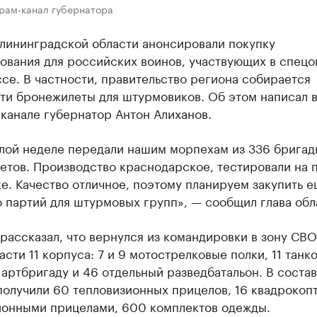
грам-канал губернатора
алининградской области анонсировали покупку
ования для российских воинов, участвующих в спец
се. В частности, правительство региона собирается
ти бронежилеты для штурмовиков. Об этом написал 
канале губернатор Антон Алиханов.
лой неделе передали нашим морпехам из 336 бригад
етов. Производство краснодарское, тестировали на 
е. Качество отличное, поэтому планируем закупить 
 партий для штурмовых групп», — сообщил глава обл
рассказал, что вернулся из командировки в зону СВО
асти 11 корпуса: 7 и 9 мотострелковые полки, 11 танк
 артбригаду и 46 отдельный разведбатальон. В состав
получили 60 тепловизионных прицелов, 16 квадрокоп
ионными прицелами, 600 комплектов одежды.