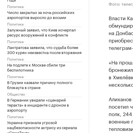
Фото: теле
Политика
Число закрытых за ночь российских
Власти К
аэропортов выросло до восьми
Политика
обмундир
Залужный заявил, что Киев исчерпал
на Донбас
ресурс вооружений в конфликте
приобрес
Политика
телеграм-
Лантратова заявила, что судьба более
300 курян неизвестна после вторжения
Политика
«На прош
На подлете к Москве сбили три
бронежил
беспилотника
в Хмелёвк
Политика
В Грузии назвали причину полного
несколько
блэкаута в стране
Общество
Алиханов 
В Германии увидели «сценарий
теракта» в инциденте с дроном в
посетил ч
аэропорту
полк, 244
Политика
военные 
Украина признала угрозой
нацбезопасности актрису из сериала
тепловиз
«СашаТаня»