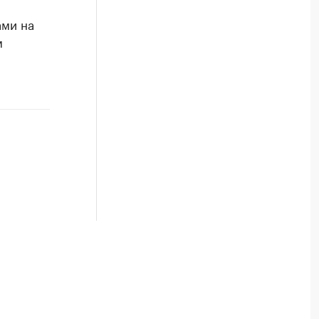
ами на
м