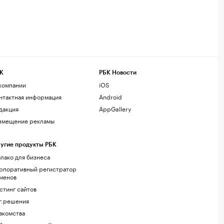
К
РБК Новости
компании
iOS
нтактная информация
Android
дакция
AppGallery
змещение рекламы
угие продукты РБК
лако для бизнеса
рпоративный регистратор
менов
стинг сайтов
г.решения
акомства