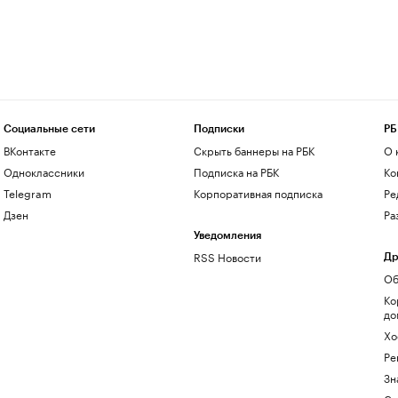
Социальные сети
Подписки
РБ
ВКонтакте
Скрыть баннеры на РБК
О 
Одноклассники
Подписка на РБК
Ко
Telegram
Корпоративная подписка
Ре
Дзен
Ра
Уведомления
RSS Новости
Др
Об
Ко
до
Хо
Ре
Зн