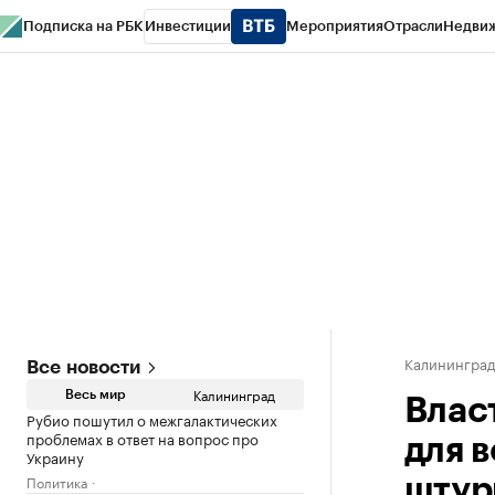
Подписка на РБК
Инвестиции
Мероприятия
Отрасли
Недви
РБК Life
Тренды
Визионеры
Национальные проекты
Город
Стиль
Кр
Спецпроекты СПб
Конференции СПб
Спецпроекты
Проверка конт
Калинингра
Все новости
Калининград
Весь мир
Влас
Рубио пошутил о межгалактических
проблемах в ответ на вопрос про
для 
Украину
Политика
штур