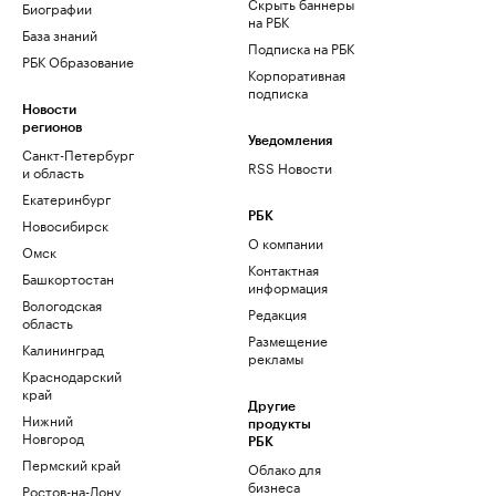
Скрыть баннеры
Биографии
на РБК
База знаний
Подписка на РБК
РБК Образование
Корпоративная
подписка
Новости
регионов
Уведомления
Санкт-Петербург
RSS Новости
и область
Екатеринбург
РБК
Новосибирск
О компании
Омск
Контактная
Башкортостан
информация
Вологодская
Редакция
область
Размещение
Калининград
рекламы
Краснодарский
край
Другие
Нижний
продукты
Новгород
РБК
Пермский край
Облако для
бизнеса
Ростов-на-Дону