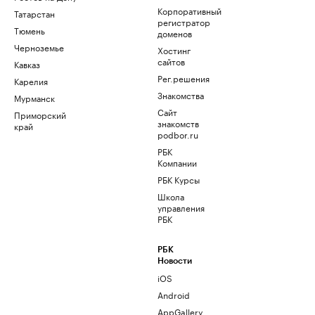
Корпоративный
Татарстан
регистратор
Тюмень
доменов
Черноземье
Хостинг
сайтов
Кавказ
Рег.решения
Карелия
Знакомства
Мурманск
Сайт
Приморский
знакомств
край
podbor.ru
РБК
Компании
РБК Курсы
Школа
управления
РБК
РБК
Новости
iOS
Android
AppGallery