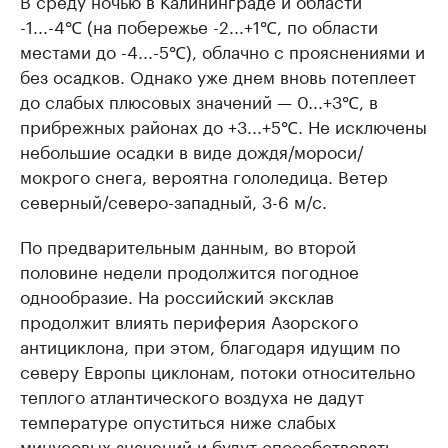
В среду ночью в Калининграде и области
-1...-4℃ (на побережье -2...+1℃, по области
местами до -4...-5℃), облачно с прояснениями и
без осадков. Однако уже днем вновь потеплеет
до слабых плюсовых значений — 0...+3℃, в
прибрежных районах до +3...+5℃. Не исключены
небольшие осадки в виде дождя/мороси/
мокрого снега, вероятна гололедица. Ветер
северный/северо-западный, 3-6 м/с.
По предварительным данным, во второй
половине недели продолжится погодное
однообразие. На российский эксклав
продолжит влиять периферия Азорского
антициклона, при этом, благодаря идущим по
северу Европы циклонам, потоки относительно
теплого атлантического воздуха не дадут
температуре опуститься ниже слабых
минусовых значений и будут способствовать