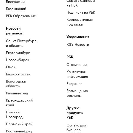
Биографии
на РБК
База знаний
Подписка на РБК
РБК Образование
Корпоративная
подписка
Новости
регионов
Уведомления
Санкт-Петербург
RSS Новости
и область
Екатеринбург
РБК
Новосибирск
О компании
Омск
Контактная
Башкортостан
информация
Вологодская
Редакция
область
Размещение
Калининград
рекламы
Краснодарский
край
Другие
Нижний
продукты
Новгород
РБК
Пермский край
Облако для
бизнеса
Ростов-на-Дону