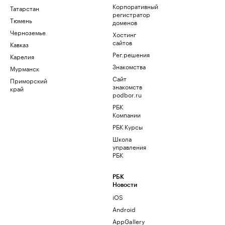
Корпоративный
Татарстан
регистратор
Тюмень
доменов
Черноземье
Хостинг
сайтов
Кавказ
Рег.решения
Карелия
Знакомства
Мурманск
Сайт
Приморский
знакомств
край
podbor.ru
РБК
Компании
РБК Курсы
Школа
управления
РБК
РБК
Новости
iOS
Android
AppGallery