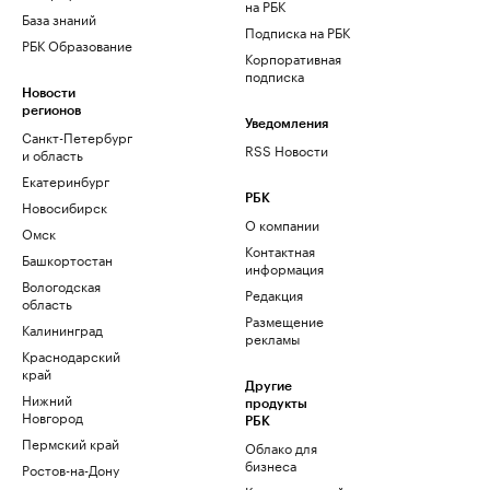
на РБК
База знаний
Подписка на РБК
РБК Образование
Корпоративная
подписка
Новости
регионов
Уведомления
Санкт-Петербург
RSS Новости
и область
Екатеринбург
РБК
Новосибирск
О компании
Омск
Контактная
Башкортостан
информация
Вологодская
Редакция
область
Размещение
Калининград
рекламы
Краснодарский
край
Другие
Нижний
продукты
Новгород
РБК
Пермский край
Облако для
бизнеса
Ростов-на-Дону