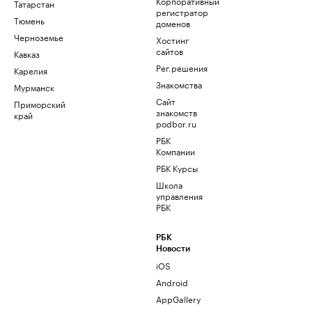
Корпоративный
Татарстан
регистратор
Тюмень
доменов
Черноземье
Хостинг
сайтов
Кавказ
Рег.решения
Карелия
Знакомства
Мурманск
Сайт
Приморский
знакомств
край
podbor.ru
РБК
Компании
РБК Курсы
Школа
управления
РБК
РБК
Новости
iOS
Android
AppGallery