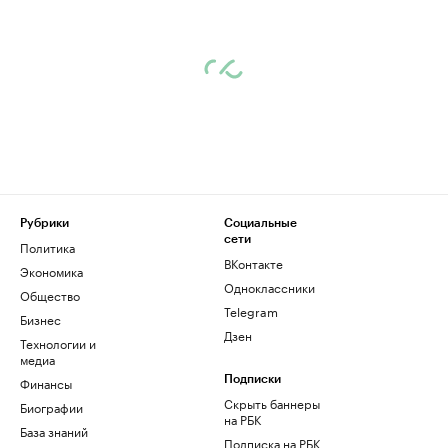
Рубрики
Социальные
сети
Политика
ВКонтакте
Экономика
Одноклассники
Общество
Telegram
Бизнес
Дзен
Технологии и
медиа
Финансы
Подписки
Скрыть баннеры
Биографии
на РБК
База знаний
Подписка на РБК