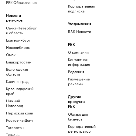
РБК Образование
Корпоративная
подписка
Новости
регионов
Уведомления
Санкт-Петербург
RSS Новости
и область
Екатеринбург
РБК
Новосибирск
О компании
Омск
Контактная
Башкортостан
информация
Вологодская
Редакция
область
Размещение
Калининград
рекламы
Краснодарский
край
Другие
Нижний
продукты
Новгород
РБК
Пермский край
Облако для
бизнеса
Ростов-на-Дону
Корпоративный
Татарстан
регистратор
Тюмень
доменов