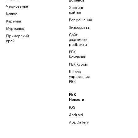
Черноземье
Хостинг
сайтов
Кавказ
Рег.решения
Карелия
Знакомства
Мурманск
Сайт
Приморский
знакомств
край
podbor.ru
РБК
Компании
РБК Курсы
Школа
управления
РБК
РБК
Новости
iOS
Android
AppGallery