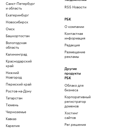
Санкт-Петербург
RSS Новости
и область
Екатеринбург
РБК
Новосибирск
О компании
Омск
Контактная
Башкортостан
информация
Вологодская
Редакция
область
Размещение
Калининград
рекламы
Краснодарский
край
Другие
Нижний
продукты
Новгород
РБК
Пермский край
Облако для
бизнеса
Ростов-на-Дону
Корпоративный
Татарстан
регистратор
Тюмень
доменов
Черноземье
Хостинг
сайтов
Кавказ
Рег.решения
Карелия