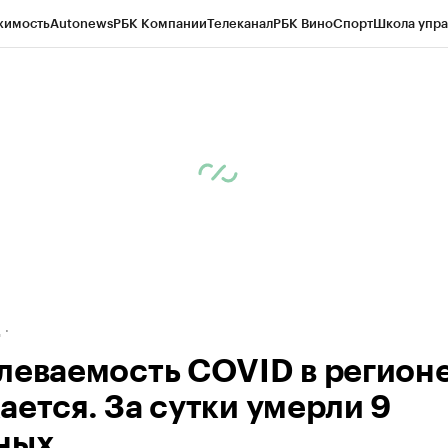
жимость
Autonews
РБК Компании
Телеканал
РБК Вино
Спорт
Школа упра
ипто
РБК Бизнес-среда
Дискуссионный клуб
Исследования
Кредитные 
рагентов
Политика
Экономика
Бизнес
Технологии и медиа
Финансы
Рын
д
леваемость COVID в регионе
ается. За сутки умерли 9
ных