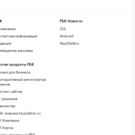
К
РБК Новости
компании
iOS
нтактная информация
Android
дакция
AppGallery
змещение рекламы
угие продукты РБК
лако для бизнеса
рпоративный регистратор
менов
стинг сайтов
г.решения
акомства
йт знакомств podbor.ru
К Компании
К Курсы
ола управления РБК