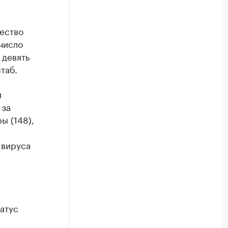
ество
число
 девять
таб.
и
 за
ы (148),
 вируса
атус