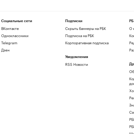
Социальные сети
Подписки
РБ
ВКонтакте
Скрыть баннеры на РБК
О 
Одноклассники
Подписка на РБК
Ко
Telegram
Корпоративная подписка
Ре
Дзен
Ра
Уведомления
RSS Новости
Др
Об
Ко
до
Хо
Ре
Зн
Са
РБ
РБ
Шк