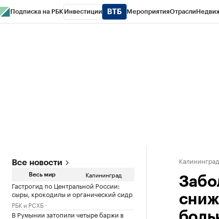
Подписка на РБК
Инвестиции
Мероприятия
Отрасли
Недви
РБК Life
Тренды
Визионеры
Национальные проекты
Город
Стиль
Кр
Спецпроекты СПб
Конференции СПб
Спецпроекты
Проверка конт
Калинингра
Все новости
Калининград
Весь мир
Забо
Гастрогид по Центральной России:
сыры, крокодилы и органический сидр
сниж
РБК и РСХБ
В Румынии затопили четыре баржи в
боль