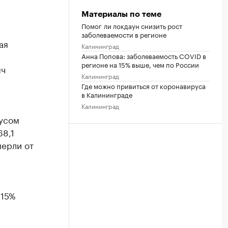
Материалы по теме
Помог ли локдаун снизить рост
заболеваемости в регионе
ая
Калининград
Анна Попова: заболеваемость COVID в
регионе на 15% выше, чем по России
яч
Калининград
Где можно привиться от коронавируса
в Калининграде
Калининград
русом
68,1
мерли от
 15%