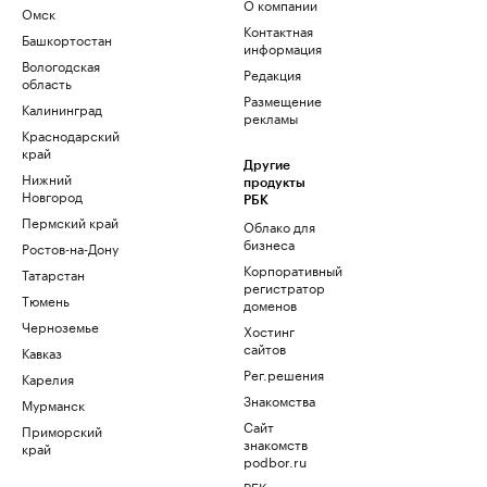
О компании
Омск
Контактная
Башкортостан
информация
Вологодская
Редакция
область
Размещение
Калининград
рекламы
Краснодарский
край
Другие
Нижний
продукты
Новгород
РБК
Пермский край
Облако для
бизнеса
Ростов-на-Дону
Корпоративный
Татарстан
регистратор
Тюмень
доменов
Черноземье
Хостинг
сайтов
Кавказ
Рег.решения
Карелия
Знакомства
Мурманск
Сайт
Приморский
знакомств
край
podbor.ru
РБК