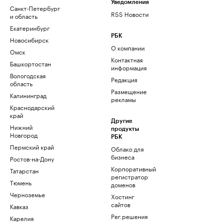
Уведомления
Санкт-Петербург
RSS Новости
и область
Екатеринбург
РБК
Новосибирск
О компании
Омск
Контактная
Башкортостан
информация
Вологодская
Редакция
область
Размещение
Калининград
рекламы
Краснодарский
край
Другие
Нижний
продукты
Новгород
РБК
Пермский край
Облако для
бизнеса
Ростов-на-Дону
Корпоративный
Татарстан
регистратор
Тюмень
доменов
Черноземье
Хостинг
сайтов
Кавказ
Рег.решения
Карелия