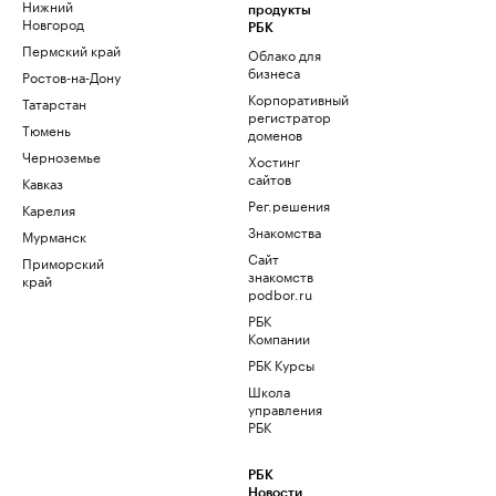
Нижний
продукты
Новгород
РБК
Пермский край
Облако для
бизнеса
Ростов-на-Дону
Корпоративный
Татарстан
регистратор
Тюмень
доменов
Черноземье
Хостинг
сайтов
Кавказ
Рег.решения
Карелия
Знакомства
Мурманск
Сайт
Приморский
знакомств
край
podbor.ru
РБК
Компании
РБК Курсы
Школа
управления
РБК
РБК
Новости