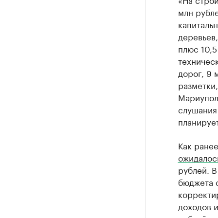
млн рубле
капитальн
деревьев,
плюс 10,5
техничес
дорог, 9 
разметки,
Мариуполь
слушания
планирует
Как ранее
ожидалос
рублей. В
бюджета с
корректир
доходов и