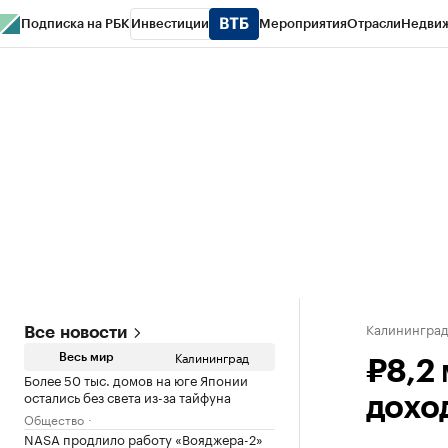
Подписка на РБК
Инвестиции
Мероприятия
Отрасли
Недви
РБК Life
Тренды
Визионеры
Национальные проекты
Город
Стиль
Кр
Спецпроекты СПб
Конференции СПб
Спецпроекты
Проверка конт
Калинингра
Все новости
Калининград
Весь мир
₽8,2
Более 50 тыс. домов на юге Японии
остались без света из-за тайфуна
дохо
Общество
NASA продлило работу «Вояджера-2»