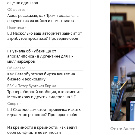
еще на один год
Общество
Axios рассказал, как Трамп оказался в
ловушке из-за войны и памятников
Политика
✍🏻 Насколько ваш авторитет зависит от
атрибутов престижа? Проверьте себя
FT узнала об «убежище от
апокалипсиса» в Аргентине для IT-
миллиардеров
Общество
Как Петербургская биржа влияет на
бизнес и экономику
РБК и Петербургская Биржа
Тренер сборной сообщил, кто заменит
Мельникову и других лидеров на ЧЕ
Спорт
✍🏻 Сколько вам стоит привычка искать
идеальное решение? Проверьте себя
Из крайности в крайности: как ведут
Фото: Алек
себя конфликтные личности