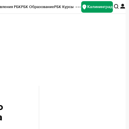
Калининград
вления РБК
РБК Образование
РБК Курсы
рейтинги
Франшизы
Газета
ок наличной валюты
о
а