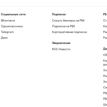
Социальные сети
Подписки
РБ
ВКонтакте
Скрыть баннеры на РБК
О 
Одноклассники
Подписка на РБК
Ко
Telegram
Корпоративная подписка
Ре
Дзен
Ра
Уведомления
RSS Новости
Др
Об
Ко
до
Хо
Ре
Зн
Са
РБ
РБ
Шк