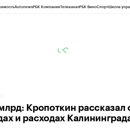
жимость
Autonews
РБК Компании
Телеканал
РБК Вино
Спорт
Школа упра
ипто
РБК Бизнес-среда
Дискуссионный клуб
Исследования
Кредитные 
рагентов
Политика
Экономика
Бизнес
Технологии и медиа
Финансы
Рын
д
 млрд: Кропоткин рассказал 
дах и расходах Калининград