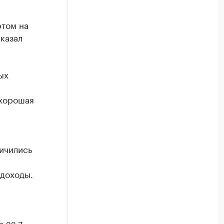
этом на
казал
ых
 хорошая
личились
 доходы.
 22,7