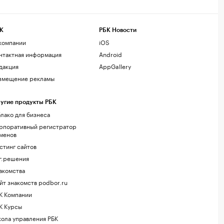
К
РБК Новости
компании
iOS
нтактная информация
Android
дакция
AppGallery
змещение рекламы
угие продукты РБК
лако для бизнеса
рпоративный регистратор
менов
стинг сайтов
г.решения
акомства
йт знакомств podbor.ru
К Компании
К Курсы
ола управления РБК