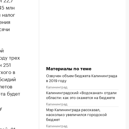
45 млн
 налог
чения
сячи
ой
оду трех
н 251
Материалы по теме
хого в
Озвучен объем бюджета Калининграда
убсидий
в 2019 году
летов
Калининград
Калининградский «Водоканал» отдали
та будет
области: как это скажется на бюджете
Калининград
у
Мэр Калининграда рассказал,
насколько увеличился городской
бюджет
Калининград
ей, 21