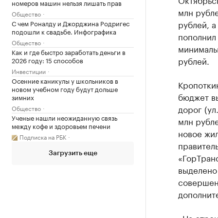
номеров машин нельзя лишать прав
млн рубле
Общество
рублей, а
С чем Роналду и Джорджина Родригес
подошли к свадьбе. Инфографика
пополнил 
Общество
минимальн
Как и где быстро заработать деньги в
рублей.
2026 году: 15 способов
Инвестиции
Осенние каникулы у школьников в
Кропоткин
новом учебном году будут дольше
бюджет вы
зимних
дорог (ул
Общество
Ученые нашли неожиданную связь
млн рубле
между кофе и здоровьем печени
новое жил
Подписка на РБК
правитель
Загрузить еще
«ГорТранс
выделено 
совершен
дополните
«На строи