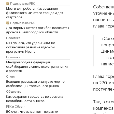
Подписка на РБК
Собственн
Мозги для робота. Как создание
уточненны
физического ИИ стало трендом для
стартапов
своей оф
Подписка на РБК
глава гор
Два мирных жителя погибли после атак
дронов в Белгородской области
«Сего
Политика
NYT узнала, что удары США не
вопро
остановили развитие ядерной
Динам
программы Ирана
— в э
Политика
Международная федерация
напис
скейтбординга сняла все ограничения
с россиян
Глава гор
Спорт
Володин рассказал о запуске мер по
на 270 мл
стабилизации топливного рынка
поступлен
Общество
Как сохранить средства во времена
нестабильности рынков
Так, в эт
РБК и Сбер
компенсац
ВС счел, что за магнитные рамки
Октябрьск