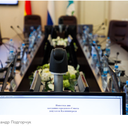
сандр Подгорчук