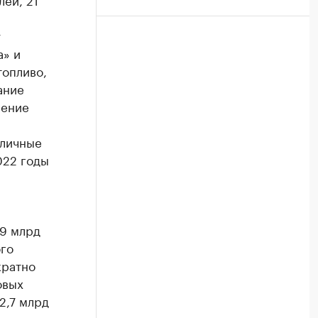
а
у
а» и
топливо,
ание
сение
бличные
022 годы
,9 млрд
ого
кратно
овых
2,7 млрд