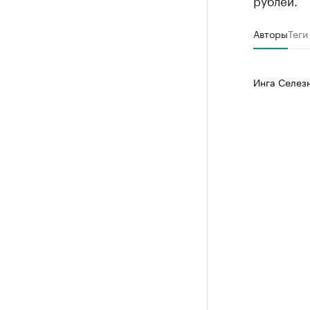
рублей.
Авторы
Теги
Инга Селез