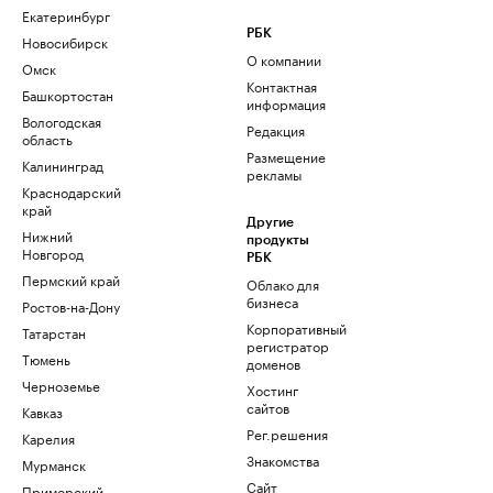
Екатеринбург
РБК
Новосибирск
О компании
Омск
Контактная
Башкортостан
информация
Вологодская
Редакция
область
Размещение
Калининград
рекламы
Краснодарский
край
Другие
Нижний
продукты
Новгород
РБК
Пермский край
Облако для
бизнеса
Ростов-на-Дону
Корпоративный
Татарстан
регистратор
Тюмень
доменов
Черноземье
Хостинг
сайтов
Кавказ
Рег.решения
Карелия
Знакомства
Мурманск
Сайт
Приморский