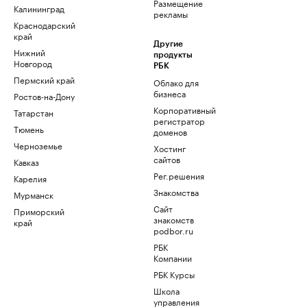
Размещение
Калининград
рекламы
Краснодарский
край
Другие
Нижний
продукты
Новгород
РБК
Пермский край
Облако для
бизнеса
Ростов-на-Дону
Корпоративный
Татарстан
регистратор
Тюмень
доменов
Черноземье
Хостинг
сайтов
Кавказ
Рег.решения
Карелия
Знакомства
Мурманск
Сайт
Приморский
знакомств
край
podbor.ru
РБК
Компании
РБК Курсы
Школа
управления