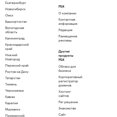
Екатеринбург
РБК
Новосибирск
О компании
Омск
Контактная
Башкортостан
информация
Вологодская
Редакция
область
Размещение
Калининград
рекламы
Краснодарский
край
Другие
Нижний
продукты
Новгород
РБК
Пермский край
Облако для
бизнеса
Ростов-на-Дону
Корпоративный
Татарстан
регистратор
Тюмень
доменов
Черноземье
Хостинг
сайтов
Кавказ
Рег.решения
Карелия
Знакомства
Мурманск
Сайт
Приморский