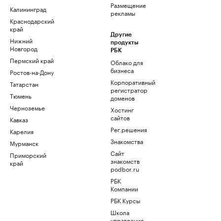
Размещение
Калининград
рекламы
Краснодарский
край
Другие
Нижний
продукты
Новгород
РБК
Пермский край
Облако для
бизнеса
Ростов-на-Дону
Корпоративный
Татарстан
регистратор
Тюмень
доменов
Черноземье
Хостинг
сайтов
Кавказ
Рег.решения
Карелия
Знакомства
Мурманск
Сайт
Приморский
знакомств
край
podbor.ru
РБК
Компании
РБК Курсы
Школа
управления