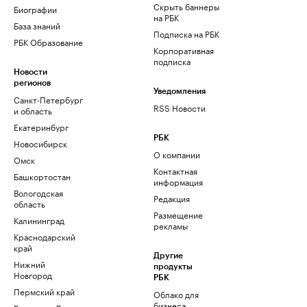
Скрыть баннеры
Биографии
на РБК
База знаний
Подписка на РБК
РБК Образование
Корпоративная
подписка
Новости
регионов
Уведомления
Санкт-Петербург
RSS Новости
и область
Екатеринбург
РБК
Новосибирск
О компании
Омск
Контактная
Башкортостан
информация
Вологодская
Редакция
область
Размещение
Калининград
рекламы
Краснодарский
край
Другие
Нижний
продукты
Новгород
РБК
Пермский край
Облако для
бизнеса