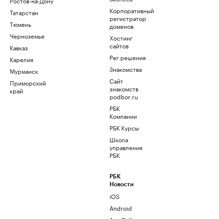
Ростов-на-Дону
Корпоративный
Татарстан
регистратор
Тюмень
доменов
Черноземье
Хостинг
сайтов
Кавказ
Рег.решения
Карелия
Знакомства
Мурманск
Сайт
Приморский
знакомств
край
podbor.ru
РБК
Компании
РБК Курсы
Школа
управления
РБК
РБК
Новости
iOS
Android