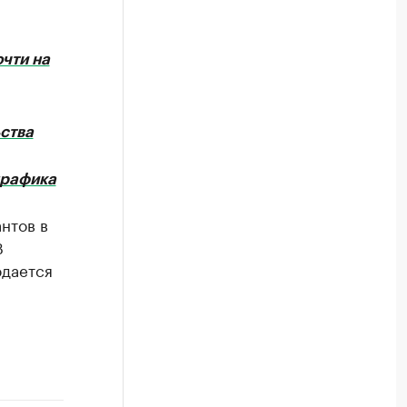
чти на
ства
графика
нтов в
В
юдается