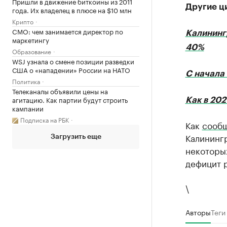
Пришли в движение биткоины из 2011
Другие ц
года. Их владелец в плюсе на $10 млн
Крипто
CMO: чем занимается директор по
Калинингр
маркетингу
40%
Образование
WSJ узнала о смене позиции разведки
США о «нападении» России на НАТО
С начала 
Политика
Телеканалы объявили цены на
агитацию. Как партии будут строить
Как в 20
кампании
Подписка на РБК
Как
сооб
Калинингр
Загрузить еще
некоторы
дефицит 
\
Авторы
Теги