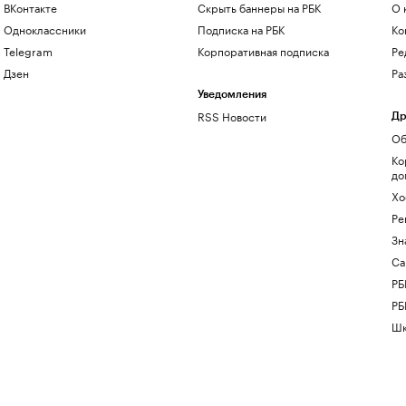
ВКонтакте
Скрыть баннеры на РБК
О 
Одноклассники
Подписка на РБК
Ко
Telegram
Корпоративная подписка
Ре
Дзен
Ра
Уведомления
RSS Новости
Др
Об
Ко
до
Хо
Ре
Зн
Са
РБ
РБ
Шк