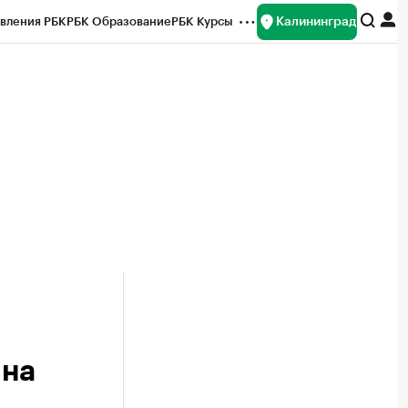
Калининград
вления РБК
РБК Образование
РБК Курсы
рейтинги
Франшизы
Газета
ок наличной валюты
 на