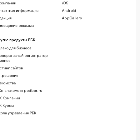
компании
iOS
нтактная информация
Android
дакция
AppGallery
змещение рекламы
угие продукты РБК
лако для бизнеса
рпоративный регистратор
менов
стинг сайтов
г.решения
акомства
йт знакомств podbor.ru
К Компании
К Курсы
ола управления РБК