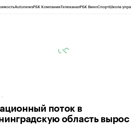
жимость
Autonews
РБК Компании
Телеканал
РБК Вино
Спорт
Школа упра
ипто
РБК Бизнес-среда
Дискуссионный клуб
Исследования
Кредитные 
рагентов
Политика
Экономика
Бизнес
Технологии и медиа
Финансы
Рын
д
ационный поток в
нинградскую область вырос