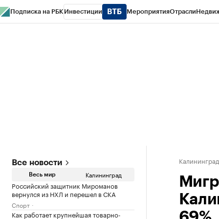
Подписка на РБК
Инвестиции
Мероприятия
Отрасли
Недви
РБК Life
Тренды
Визионеры
Национальные проекты
Город
Стиль
Кр
Спецпроекты СПб
Конференции СПб
Спецпроекты
Проверка конт
Калинингра
Все новости
Калининград
Весь мир
Мигр
Российский защитник Мироманов
вернулся из НХЛ и перешел в СКА
Кали
Спорт
Как работает крупнейшая товарно-
69%