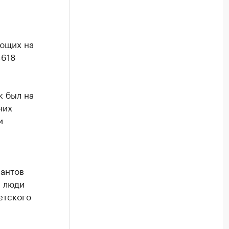
ающих на
4618
к был на
них
и
рантов
, люди
етского