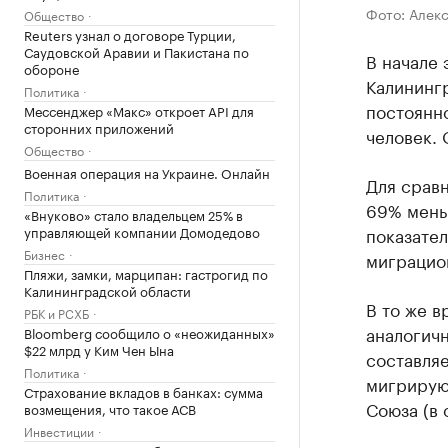
Фото: Алек
Общество
Reuters узнал о договоре Турции,
Саудовской Аравии и Пакистана по
В начале 
обороне
Калинингр
Политика
постоянн
Мессенджер «Макс» откроет API для
сторонних приложений
человек. 
Общество
Военная операция на Украине. Онлайн
Для сравн
Политика
69% мень
«Внуково» стало владельцем 25% в
показател
управляющей компании Домодедово
Бизнес
миграцион
Пляжи, замки, марципан: гастрогид по
Калининградской области
В то же в
РБК и РСХБ
аналогичн
Bloomberg сообщило о «неожиданных»
$22 млрд у Ким Чен Ына
составляе
Политика
мигрирую
Страхование вкладов в банках: сумма
Союза (в 
возмещения, что такое АСВ
Инвестиции