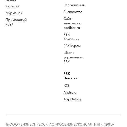
Рег.решения
Карелия
Знакомства
Мурманск
Сайт
Приморский
знакомств
край
podbor.ru
РБК
Компании
РБК Курсы
Школа
управления
РБК
РБК
Новости
iOS
Android
AppGallery
© ООО «БИЗНЕСПРЕСС», АО «РОСБИЗНЕСКОНСАЛТИНГ», 1995–