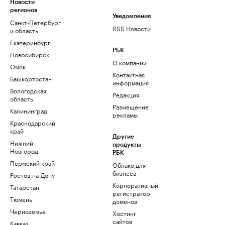
Новости
регионов
Уведомления
Санкт-Петербург
RSS Новости
и область
Екатеринбург
РБК
Новосибирск
О компании
Омск
Контактная
Башкортостан
информация
Вологодская
Редакция
область
Размещение
Калининград
рекламы
Краснодарский
край
Другие
Нижний
продукты
Новгород
РБК
Пермский край
Облако для
бизнеса
Ростов-на-Дону
Корпоративный
Татарстан
регистратор
Тюмень
доменов
Черноземье
Хостинг
сайтов
Кавказ