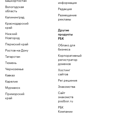
Башкортостан
информация
Вологодская
Редакция
область
Размещение
Калининград
рекламы
Краснодарский
край
Другие
Нижний
продукты
Новгород
РБК
Пермский край
Облако для
бизнеса
Ростов-на-Дону
Корпоративный
Татарстан
регистратор
Тюмень
доменов
Черноземье
Хостинг
сайтов
Кавказ
Рег.решения
Карелия
Знакомства
Мурманск
Сайт
Приморский
знакомств
край
podbor.ru
РБК
Компании