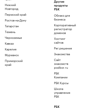
Другие
Нижний
продукты
Новгород
РБК
Пермский край
Облако для
бизнеса
Ростов-на-Дону
Корпоративный
Татарстан
регистратор
Тюмень
доменов
Черноземье
Хостинг
сайтов
Кавказ
Рег.решения
Карелия
Знакомства
Мурманск
Сайт
Приморский
знакомств
край
podbor.ru
РБК
Компании
РБК Курсы
Школа
управления
РБК
РБК