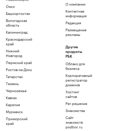
О компании
Омск
Контактная
Башкортостан
информация
Вологодская
Редакция
область
Размещение
Калининград
рекламы
Краснодарский
край
Другие
Нижний
продукты
Новгород
РБК
Пермский край
Облако для
бизнеса
Ростов-на-Дону
Корпоративный
Татарстан
регистратор
Тюмень
доменов
Черноземье
Хостинг
сайтов
Кавказ
Рег.решения
Карелия
Знакомства
Мурманск
Сайт
Приморский
знакомств
край
podbor.ru