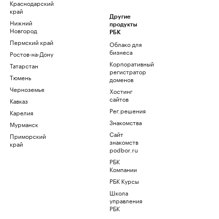
Краснодарский
край
Другие
Нижний
продукты
Новгород
РБК
Пермский край
Облако для
бизнеса
Ростов-на-Дону
Корпоративный
Татарстан
регистратор
Тюмень
доменов
Черноземье
Хостинг
сайтов
Кавказ
Рег.решения
Карелия
Знакомства
Мурманск
Сайт
Приморский
знакомств
край
podbor.ru
РБК
Компании
РБК Курсы
Школа
управления
РБК