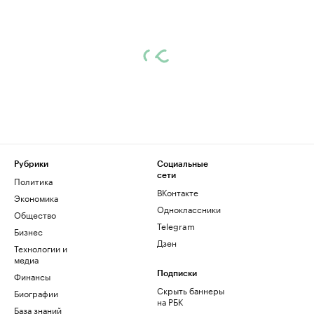
Рубрики
Социальные
сети
Политика
ВКонтакте
Экономика
Одноклассники
Общество
Telegram
Бизнес
Дзен
Технологии и
медиа
Финансы
Подписки
Скрыть баннеры
Биографии
на РБК
База знаний