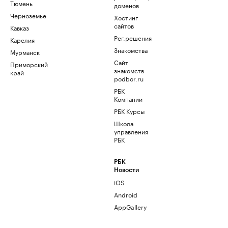
Тюмень
доменов
Черноземье
Хостинг
сайтов
Кавказ
Рег.решения
Карелия
Знакомства
Мурманск
Сайт
Приморский
знакомств
край
podbor.ru
РБК
Компании
РБК Курсы
Школа
управления
РБК
РБК
Новости
iOS
Android
AppGallery