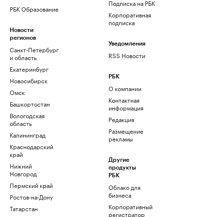
Подписка на РБК
РБК Образование
Корпоративная
подписка
Новости
регионов
Уведомления
Санкт-Петербург
RSS Новости
и область
Екатеринбург
РБК
Новосибирск
О компании
Омск
Контактная
Башкортостан
информация
Вологодская
Редакция
область
Размещение
Калининград
рекламы
Краснодарский
край
Другие
Нижний
продукты
Новгород
РБК
Пермский край
Облако для
бизнеса
Ростов-на-Дону
Корпоративный
Татарстан
регистратор