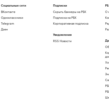
Социальные сети
Подписки
РБ
ВКонтакте
Скрыть баннеры на РБК
О 
Одноклассники
Подписка на РБК
Ко
Telegram
Корпоративная подписка
Ре
Дзен
Ра
Уведомления
RSS Новости
Др
Об
Ко
до
Хо
Ре
Зн
Са
РБ
РБ
Шк