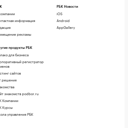
К
РБК Новости
компании
iOS
нтактная информация
Android
дакция
AppGallery
змещение рекламы
угие продукты РБК
лако для бизнеса
рпоративный регистратор
менов
стинг сайтов
г.решения
акомства
йт знакомств podbor.ru
К Компании
К Курсы
ола управления РБК