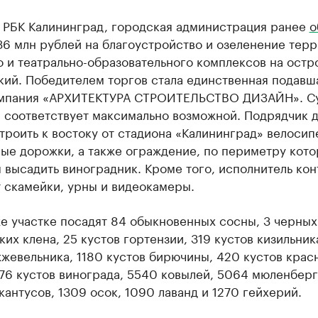
л РБК Калининград, городская администрация ранее
о
36 млн рублей на благоустройство и озеленение тер
 и театрально-образовательного комплексов на остр
кий. Победителем торгов стала единственная подавш
омпания «АРХИТЕКТУРА СТРОИТЕЛЬСТВО ДИЗАЙН». С
а соответствует максимально возможной. Подрядчик 
троить к востоку от стадиона «Калининград» велосип
ые дорожки, а также ограждение, по периметру кото
высадить виноградник. Кроме того, исполнитель кон
 скамейки, урны и видеокамеры.
е участке посадят 84 обыкновенных сосны, 3 черных
ких клена, 25 кустов гортензии, 319 кустов кизильник
жевельника, 1180 кустов бирючины, 420 кустов крас
76 кустов винограда, 5540 ковылей, 5064 мюленберг
антусов, 1309 осок, 1090 лаванд и 1270 гейхерий.