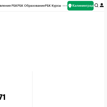
Калининград
вления РБК
РБК Образование
РБК Курсы
рейтинги
Франшизы
Газета
ок наличной валюты
71