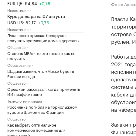
EUR ЦБ: 94,84
+0,78
Фото: Алек
Инвестиции
Власти Ка
Курс доллара на 07 августа
USD ЦБ: 82,17
+0,76
территор
Инвестиции
острове О
Лукашенко призвал белорусов
покупать пустующие дома в деревнях
рублей. 
Общество
Степень MBA: что это такое и как ее
Работы до
получить
2021 года
Образование
исполнит
Шадаев заявил, что «Макс» будет в
России всегда
сделать п
Общество
системы «
Орешкин рассказал, когда применять
кабели дл
ИИ неэффективно
обустроит
Технологии и медиа
Россиянка погибла на горнолыжном
на набер
курорте Шамони во Франции
Общество
Заявки пр
Как выбрать оптимальное
коммерческое помещение для
Финансиро
инвестиций