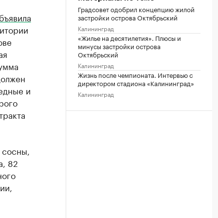
Градсовет одобрил концепцию жилой
бъявила
застройки острова Октябрьский
ритории
Калининград
«Жилье на десятилетия». Плюсы и
ове
минусы застройки острова
ая
Октябрьский
умма
Калининград
Жизнь после чемпионата. Интервью с
должен
директором стадиона «Калининград»
едные и
Калининград
рого
тракта
 сосны,
а, 82
ного
ии,