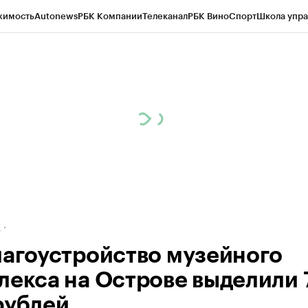
жимость
Autonews
РБК Компании
Телеканал
РБК Вино
Спорт
Школа упра
ипто
РБК Бизнес-среда
Дискуссионный клуб
Исследования
Кредитные 
рагентов
Политика
Экономика
Бизнес
Технологии и медиа
Финансы
Рын
д
лагоустройство музейного
лекса на Острове выделили 
рублей