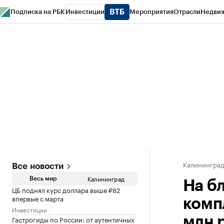
Подписка на РБК
Инвестиции
Мероприятия
Отрасли
Недви
РБК Life
Тренды
Визионеры
Национальные проекты
Город
Стиль
Кр
Спецпроекты СПб
Конференции СПб
Спецпроекты
Проверка конт
Калинингра
Все новости
Калининград
Весь мир
На б
ЦБ поднял курс доллара выше ₽82
впервые с марта
комп
Инвестиции
Гастрогиды по России: от аутентичных
млн 