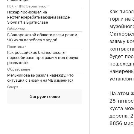
РБК и ПИК Серия плюс
Как писа
Пожар произошел на
нефтеперерабатывающем заводе
торги на 
Slovnaft в Братиславе
музейного
Общество
Октябрьс
В Запорожской области ввели режим
ЧС из-за перебоев с водой
заявку к
Политика
контракт
Как российские бизнес-школы
будет пос
пересобирают программы под новую
реальность
пешеходн
Образование
намерены 
Мельникова выразила надежду, что
установит
ситуация с визами на ЧЕ изменится
Спорт
На этом ж
Загрузить еще
28 татарс
куста мож
дерена, 2
8856 миск