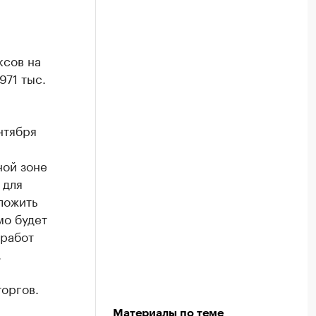
ксов на
971 тыс.
нтября
ной зоне
 для
ложить
мо будет
 работ
.
торгов.
Материалы по теме