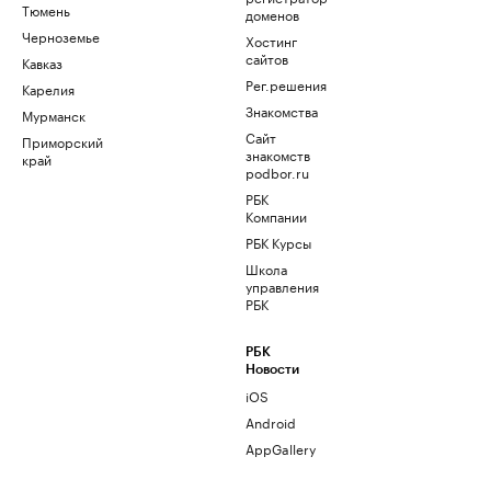
Тюмень
доменов
Черноземье
Хостинг
сайтов
Кавказ
Рег.решения
Карелия
Знакомства
Мурманск
Сайт
Приморский
знакомств
край
podbor.ru
РБК
Компании
РБК Курсы
Школа
управления
РБК
РБК
Новости
iOS
Android
AppGallery