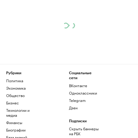
Рубрики
Социальные
сети
Политика
ВКонтакте
Экономика
Одноклассники
Общество
Telegram
Бизнес
Дзен
Технологии и
медиа
Финансы
Подписки
Скрыть баннеры
Биографии
на РБК
База знаний