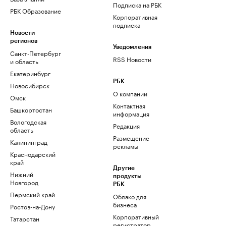
Подписка на РБК
РБК Образование
Корпоративная
подписка
Новости
регионов
Уведомления
Санкт-Петербург
RSS Новости
и область
Екатеринбург
РБК
Новосибирск
О компании
Омск
Контактная
Башкортостан
информация
Вологодская
Редакция
область
Размещение
Калининград
рекламы
Краснодарский
край
Другие
Нижний
продукты
Новгород
РБК
Пермский край
Облако для
бизнеса
Ростов-на-Дону
Корпоративный
Татарстан
регистратор