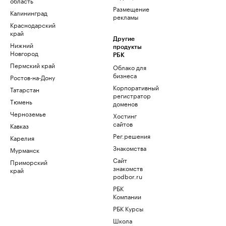
область
Размещение
Калининград
рекламы
Краснодарский
край
Другие
Нижний
продукты
Новгород
РБК
Пермский край
Облако для
бизнеса
Ростов-на-Дону
Корпоративный
Татарстан
регистратор
Тюмень
доменов
Черноземье
Хостинг
сайтов
Кавказ
Рег.решения
Карелия
Знакомства
Мурманск
Сайт
Приморский
знакомств
край
podbor.ru
РБК
Компании
РБК Курсы
Школа