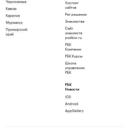
Черноземье
Хостинг
сайтов
Кавказ
Рег.решения
Карелия
Знакомства
Мурманск
Сайт
Приморский
знакомств
край
podbor.ru
РБК
Компании
РБК Курсы
Школа
управления
РБК
РБК
Новости
iOS
Android
AppGallery