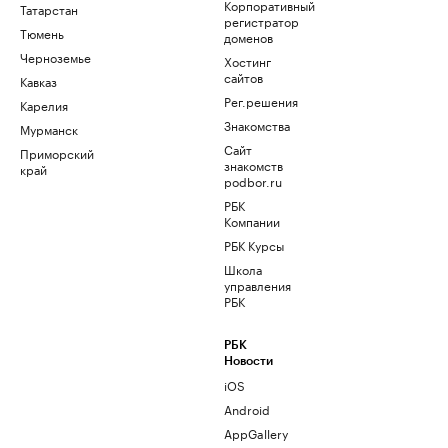
Корпоративный
Татарстан
регистратор
Тюмень
доменов
Черноземье
Хостинг
сайтов
Кавказ
Рег.решения
Карелия
Знакомства
Мурманск
Сайт
Приморский
знакомств
край
podbor.ru
РБК
Компании
РБК Курсы
Школа
управления
РБК
РБК
Новости
iOS
Android
AppGallery