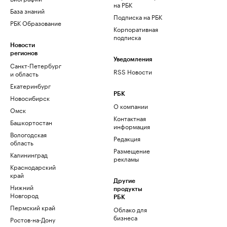
на РБК
База знаний
Подписка на РБК
РБК Образование
Корпоративная
подписка
Новости
регионов
Уведомления
Санкт-Петербург
RSS Новости
и область
Екатеринбург
РБК
Новосибирск
О компании
Омск
Контактная
Башкортостан
информация
Вологодская
Редакция
область
Размещение
Калининград
рекламы
Краснодарский
край
Другие
Нижний
продукты
Новгород
РБК
Пермский край
Облако для
бизнеса
Ростов-на-Дону