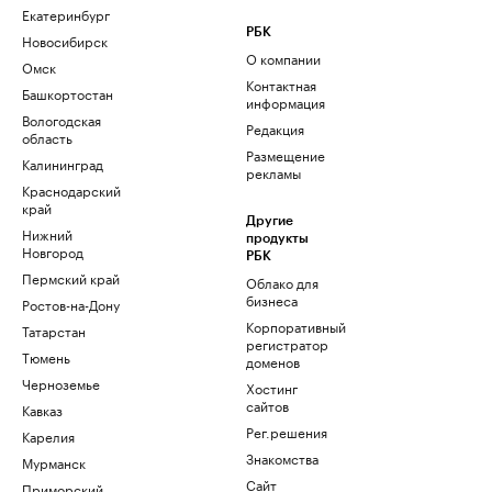
Екатеринбург
РБК
Новосибирск
О компании
Омск
Контактная
Башкортостан
информация
Вологодская
Редакция
область
Размещение
Калининград
рекламы
Краснодарский
край
Другие
Нижний
продукты
Новгород
РБК
Пермский край
Облако для
бизнеса
Ростов-на-Дону
Корпоративный
Татарстан
регистратор
Тюмень
доменов
Черноземье
Хостинг
сайтов
Кавказ
Рег.решения
Карелия
Знакомства
Мурманск
Сайт
Приморский