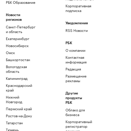
РБК Образование
Корпоративная
подписка
Новости
регионов
Уведомления
Санкт-Петербург
RSS Новости
и область
Екатеринбург
РБК
Новосибирск
О компании
Омск
Контактная
Башкортостан
информация
Вологодская
Редакция
область
Размещение
Калининград
рекламы
Краснодарский
край
Другие
Нижний
продукты
Новгород
РБК
Пермский край
Облако для
бизнеса
Ростов-на-Дону
Корпоративный
Татарстан
регистратор
Тюмень
доменов