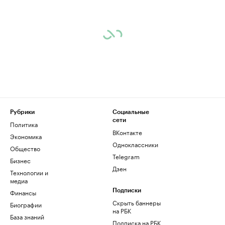
Рубрики
Социальные
сети
Политика
ВКонтакте
Экономика
Одноклассники
Общество
Telegram
Бизнес
Дзен
Технологии и
медиа
Финансы
Подписки
Скрыть баннеры
Биографии
на РБК
База знаний
Подписка на РБК