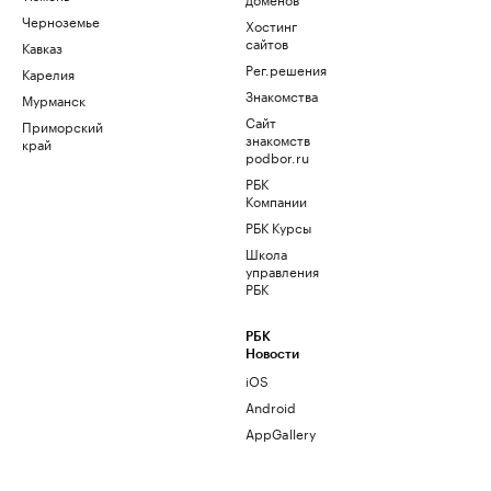
Черноземье
Хостинг
сайтов
Кавказ
Рег.решения
Карелия
Знакомства
Мурманск
Сайт
Приморский
знакомств
край
podbor.ru
РБК
Компании
РБК Курсы
Школа
управления
РБК
РБК
Новости
iOS
Android
AppGallery