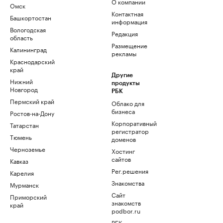
О компании
Омск
Контактная
Башкортостан
информация
Вологодская
Редакция
область
Размещение
Калининград
рекламы
Краснодарский
край
Другие
Нижний
продукты
Новгород
РБК
Пермский край
Облако для
бизнеса
Ростов-на-Дону
Корпоративный
Татарстан
регистратор
Тюмень
доменов
Черноземье
Хостинг
сайтов
Кавказ
Рег.решения
Карелия
Знакомства
Мурманск
Сайт
Приморский
знакомств
край
podbor.ru
РБК