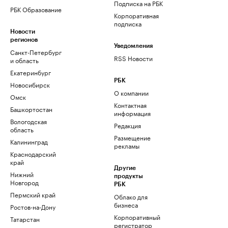
Подписка на РБК
РБК Образование
Корпоративная
подписка
Новости
регионов
Уведомления
Санкт-Петербург
RSS Новости
и область
Екатеринбург
РБК
Новосибирск
О компании
Омск
Контактная
Башкортостан
информация
Вологодская
Редакция
область
Размещение
Калининград
рекламы
Краснодарский
край
Другие
Нижний
продукты
Новгород
РБК
Пермский край
Облако для
бизнеса
Ростов-на-Дону
Корпоративный
Татарстан
регистратор