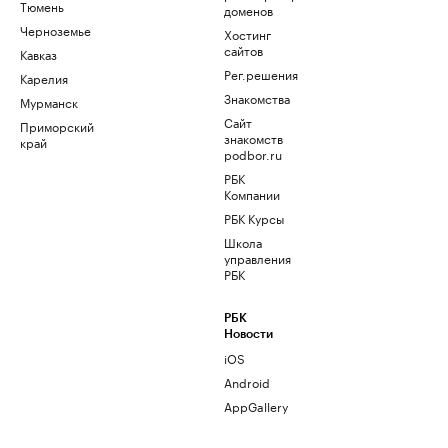
Тюмень
доменов
Черноземье
Хостинг
сайтов
Кавказ
Рег.решения
Карелия
Знакомства
Мурманск
Сайт
Приморский
знакомств
край
podbor.ru
РБК
Компании
РБК Курсы
Школа
управления
РБК
РБК
Новости
iOS
Android
AppGallery