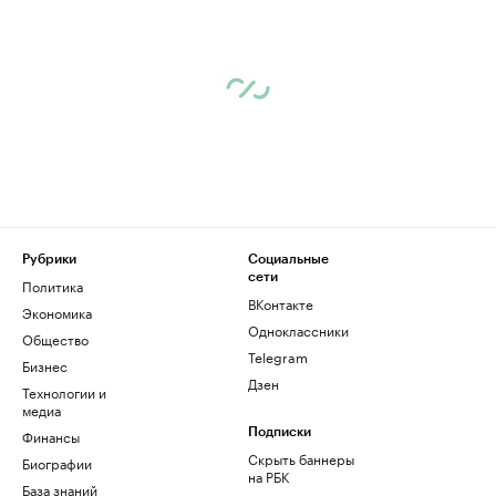
Рубрики
Социальные
сети
Политика
ВКонтакте
Экономика
Одноклассники
Общество
Telegram
Бизнес
Дзен
Технологии и
медиа
Финансы
Подписки
Скрыть баннеры
Биографии
на РБК
База знаний