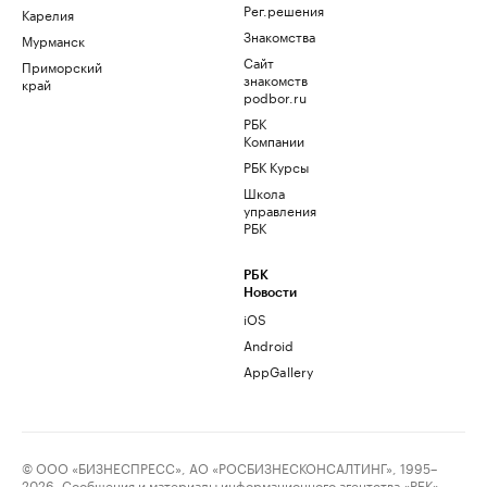
Рег.решения
Карелия
Знакомства
Мурманск
Сайт
Приморский
знакомств
край
podbor.ru
РБК
Компании
РБК Курсы
Школа
управления
РБК
РБК
Новости
iOS
Android
AppGallery
© ООО «БИЗНЕСПРЕСС», АО «РОСБИЗНЕСКОНСАЛТИНГ», 1995–
2026. Сообщения и материалы информационного агентства «РБК»