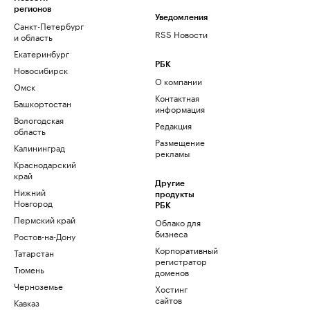
регионов
Уведомления
Санкт-Петербург
RSS Новости
и область
Екатеринбург
РБК
Новосибирск
О компании
Омск
Контактная
Башкортостан
информация
Вологодская
Редакция
область
Размещение
Калининград
рекламы
Краснодарский
край
Другие
Нижний
продукты
Новгород
РБК
Пермский край
Облако для
бизнеса
Ростов-на-Дону
Корпоративный
Татарстан
регистратор
Тюмень
доменов
Черноземье
Хостинг
сайтов
Кавказ